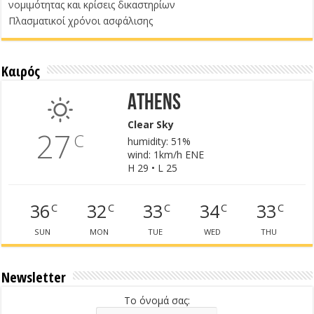
νομιμότητας και κρίσεις δικαστηρίων
Πλασματικοί χρόνοι ασφάλισης
Καιρός
Athens
Clear Sky
27
C
humidity: 51%
wind: 1km/h ENE
H 29 • L 25
36
32
33
34
33
C
C
C
C
C
SUN
MON
TUE
WED
THU
Newsletter
Το όνομά σας: