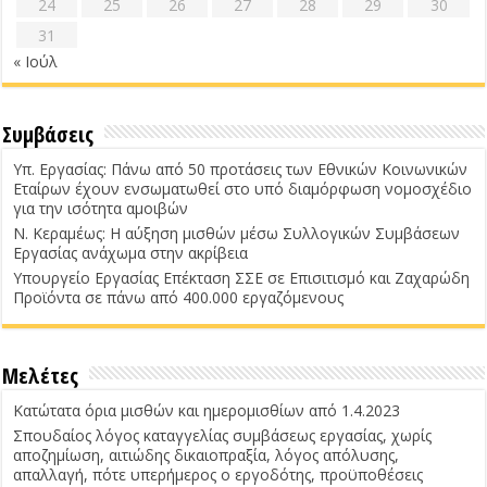
24
25
26
27
28
29
30
31
« Ιούλ
Συμβάσεις
Υπ. Εργασίας: Πάνω από 50 προτάσεις των Εθνικών Κοινωνικών
Εταίρων έχουν ενσωματωθεί στο υπό διαμόρφωση νομοσχέδιο
για την ισότητα αμοιβών
Ν. Κεραμέως: Η αύξηση μισθών μέσω Συλλογικών Συμβάσεων
Εργασίας ανάχωμα στην ακρίβεια
Υπουργείο Εργασίας Επέκταση ΣΣΕ σε Επισιτισμό και Ζαχαρώδη
Προϊόντα σε πάνω από 400.000 εργαζόμενους
Μελέτες
Κατώτατα όρια μισθών και ημερομισθίων από 1.4.2023
Σπουδαίος λόγος καταγγελίας συμβάσεως εργασίας, χωρίς
αποζημίωση, αιτιώδης δικαιοπραξία, λόγος απόλυσης,
απαλλαγή, πότε υπερήμερος ο εργοδότης, προϋποθέσεις