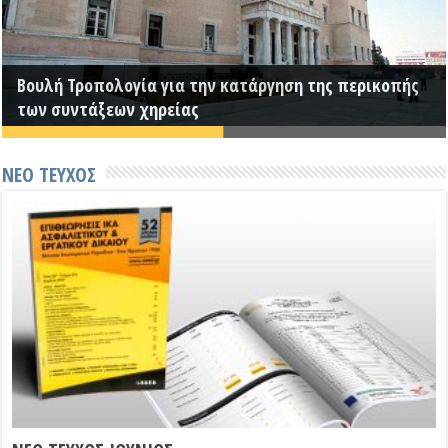
Η Απόφαση ΑΑΔΕ Α.1140/2026 για την παράταση της
προθεσμίας υποβολής των δηλώσεων φορολογίας
Βουλή Τροπολογία για την κατάργηση της περικοπής
εισοδήματος φορολογικού έτους 2025 – παρατείνεται
των συντάξεων χηρείας
μέχρι και την 24η Ιουλίου 2026 –
ΝΕΟ ΤΕΥΧΟΣ