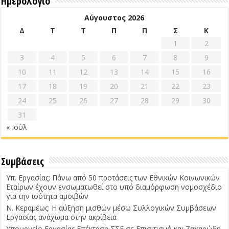
Ημερολόγιο
Αύγουστος 2026
Δ
Τ
Τ
Π
Π
Σ
Κ
1
2
3
4
5
6
7
8
9
10
11
12
13
14
15
16
17
18
19
20
21
22
23
24
25
26
27
28
29
30
31
« Ιούλ
Συμβάσεις
Υπ. Εργασίας: Πάνω από 50 προτάσεις των Εθνικών Κοινωνικών
Εταίρων έχουν ενσωματωθεί στο υπό διαμόρφωση νομοσχέδιο
για την ισότητα αμοιβών
Ν. Κεραμέως: Η αύξηση μισθών μέσω Συλλογικών Συμβάσεων
Εργασίας ανάχωμα στην ακρίβεια
Υπουργείο Εργασίας Επέκταση ΣΣΕ σε Επισιτισμό και Ζαχαρώδη