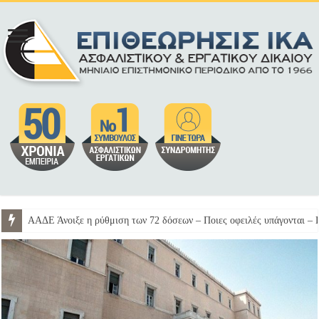
ΑΑΔΕ Άνοιξε η ρύθμιση των 72 δόσεων – Ποιες οφειλές υπάγονται – 
Βουλή Τροπολογία για την κατάργηση της περικοπής των συντάξεων χ