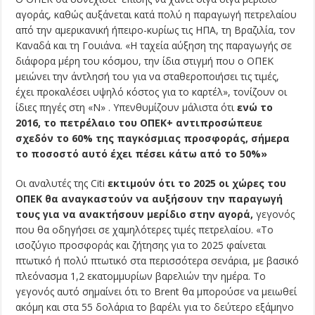
αγοράς, καθώς αυξάνεται κατά πολύ η παραγωγή πετρελαίου
από την αμερικανική ήπειρο-κυρίως τις ΗΠΑ, τη Βραζιλία, τον
Καναδά και τη Γουιάνα. «Η ταχεία αύξηση της παραγωγής σε
διάφορα μέρη του κόσμου, την ίδια στιγμή που ο ΟΠΕΚ
μειώνει την άντλησή του για να σταθεροποιήσει τις τιμές,
έχει προκαλέσει υψηλό κόστος για το καρτέλ», τονίζουν οι
ίδιες πηγές στη «Ν» . Υπενθυμίζουν μάλιστα ότι
ενώ το
2016, το πετρέλαιο του ΟΠΕΚ+ αντιπροσώπευε
σχεδόν το 60% της παγκόσμιας προσφοράς, σήμερα
το ποσοστό αυτό έχει πέσει κάτω από το 50%»
Οι αναλυτές της Citi
εκτιμούν ότι το 2025 οι χώρες του
ΟΠΕΚ θα αναγκαστούν να αυξήσουν την παραγωγή
τους για να ανακτήσουν μερίδιο στην αγορά,
γεγονός
που θα οδηγήσει σε χαμηλότερες τιμές πετρελαίου. «Το
ισοζύγιο προσφοράς και ζήτησης για το 2025 φαίνεται
πτωτικό ή πολύ πτωτικό στα περισσότερα σενάρια, με βασικό
πλεόνασμα 1,2 εκατομμυρίων βαρελιών την ημέρα. Το
γεγονός αυτό σημαίνει ότι το Brent θα μπορούσε να μειωθεί
ακόμη και στα 55 δολάρια το βαρέλι για το δεύτερο εξάμηνο