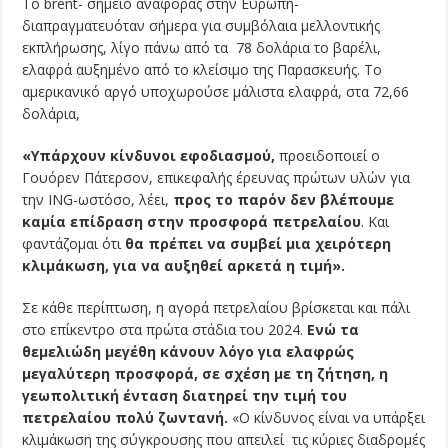
Το brent- σημείο αναφοράς στην Ευρώπη-
διαπραγματευόταν σήμερα για συμβόλαια μελλοντικής
εκπλήρωσης, λίγο πάνω από τα 78 δολάρια το βαρέλι,
ελαφρά αυξημένο από το κλείσιμο της Παρασκευής. Το
αμερικανικό αργό υποχωρούσε μάλιστα ελαφρά, στα 72,66
δολάρια,
«Υπάρχουν κίνδυνοι εφοδιασμού,
προειδοποιεί ο
Γουόρεν Πάτερσον, επικεφαλής έρευνας πρώτων υλών για
την ING-ωστόσο, λέει,
προς το παρόν δεν βλέπουμε
καμία επίδραση στην προσφορά πετρελαίου
. Και
φαντάζομαι ότι
θα πρέπει να συμβεί μια χειρότερη
κλιμάκωση, για να αυξηθεί αρκετά η τιμή».
Σε κάθε περίπτωση, η αγορά πετρελαίου βρίσκεται και πάλι
στο επίκεντρο στα πρώτα στάδια του 2024.
Ενώ τα
θεμελιώδη μεγέθη κάνουν λόγο για ελαφρώς
μεγαλύτερη προσφορά, σε σχέση με τη ζήτηση, η
γεωπολιτική ένταση διατηρεί την τιμή του
πετρελαίου πολύ ζωντανή.
«Ο κίνδυνος είναι να υπάρξει
κλιμάκωση της σύγκρουσης που απειλεί τις κύριες διαδρομές