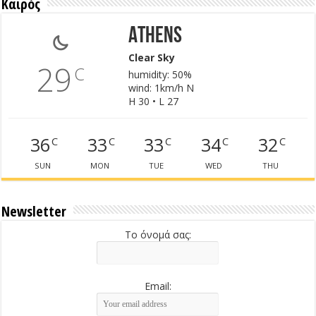
Καιρός
Athens
Clear Sky
29
C
humidity: 50%
wind: 1km/h N
H 30 • L 27
36
33
33
34
32
C
C
C
C
C
SUN
MON
TUE
WED
THU
Newsletter
Το όνομά σας:
Email: