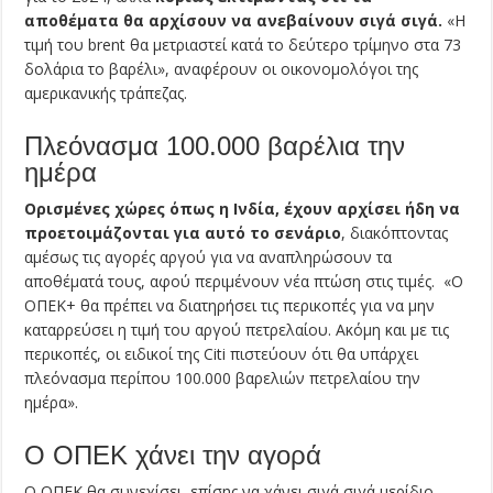
αποθέματα θα αρχίσουν να ανεβαίνουν σιγά σιγά.
«Η
τιμή του brent θα μετριαστεί κατά το δεύτερο τρίμηνο στα 73
δολάρια το βαρέλι», αναφέρουν οι οικονομολόγοι της
αμερικανικής τράπεζας.
Πλεόνασμα 100.000 βαρέλια την
ημέρα
Ορισμένες χώρες όπως η Ινδία, έχουν αρχίσει ήδη να
προετοιμάζονται για αυτό το σενάριο
, διακόπτοντας
αμέσως τις αγορές αργού για να αναπληρώσουν τα
αποθέματά τους, αφού περιμένουν νέα πτώση στις τιμές. «Ο
ΟΠΕΚ+ θα πρέπει να διατηρήσει τις περικοπές για να μην
καταρρεύσει η τιμή του αργού πετρελαίου. Ακόμη και με τις
περικοπές, οι ειδικοί της Citi πιστεύουν ότι θα υπάρχει
πλεόνασμα περίπου 100.000 βαρελιών πετρελαίου την
ημέρα».
Ο ΟΠΕΚ χάνει την αγορά
O ΟΠΕΚ θα συνεχίσει επίσης να χάνει σιγά σιγά μερίδιο