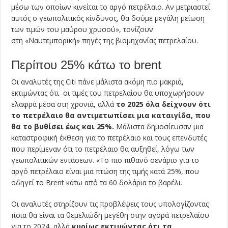
μέσω των οποίων κινείται το αργό πετρέλαιο. Αν μετριαστεί
αυτός ο γεωπολιτικός κίνδυνος, θα δούμε μεγάλη μείωση
των τιμών του μαύρου χρυσού», τονίζουν
στη «Ναυτεμπορική» πηγές της βιομηχανίας πετρελαίου.
Περίπου 25% κάτω το brent
Οι αναλυτές της Citi πάνε μάλιστα ακόμη πιο μακριά,
εκτιμώντας ότι οι τιμές του πετρελαίου θα υποχωρήσουν
ελαφρά μέσα στη χρονιά, αλλά
το 2025 όλα δείχνουν ότι
το πετρέλαιο θα αντιμετωπίσει μια καταιγίδα, που
θα το βυθίσει έως και 25%.
Μάλιστα δημοσίευσαν μια
καταστροφική έκθεση για το πετρέλαιο και τους επενδυτές
που περίμεναν ότι το πετρέλαιο θα αυξηθεί, λόγω των
γεωπολιτικών εντάσεων. «Το πιο πιθανό σενάριο για το
αργό πετρέλαιο είναι μια πτώση της τιμής κατά 25%, που
οδηγεί το Brent κάτω από τα 60 δολάρια το βαρέλι.
Οι αναλυτές στηρίζουν τις προβλέψεις τους υπολογίζοντας
ποια θα είναι τα θεμελιώδη μεγέθη στην αγορά πετρελαίου
για το 2024, αλλά
κυρίως εκτιμώντας ότι τα