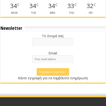
34
34
34
33
32
C
C
C
C
C
MON
TUE
WED
THU
FRI
Newsletter
Το όνομά σας:
Email:
Κάντε εγγραφή για να λαμβάνετε ενημέρωση