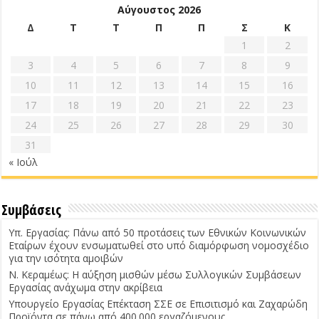
Αύγουστος 2026
Δ
Τ
Τ
Π
Π
Σ
Κ
1
2
3
4
5
6
7
8
9
10
11
12
13
14
15
16
17
18
19
20
21
22
23
24
25
26
27
28
29
30
31
« Ιούλ
Συμβάσεις
Υπ. Εργασίας: Πάνω από 50 προτάσεις των Εθνικών Κοινωνικών
Εταίρων έχουν ενσωματωθεί στο υπό διαμόρφωση νομοσχέδιο
για την ισότητα αμοιβών
Ν. Κεραμέως: Η αύξηση μισθών μέσω Συλλογικών Συμβάσεων
Εργασίας ανάχωμα στην ακρίβεια
Υπουργείο Εργασίας Επέκταση ΣΣΕ σε Επισιτισμό και Ζαχαρώδη
Προϊόντα σε πάνω από 400.000 εργαζόμενους