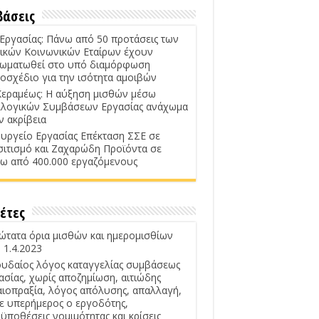
βάσεις
 Εργασίας: Πάνω από 50 προτάσεις των
ικών Κοινωνικών Εταίρων έχουν
ωματωθεί στο υπό διαμόρφωση
οσχέδιο για την ισότητα αμοιβών
Κεραμέως: Η αύξηση μισθών μέσω
λογικών Συμβάσεων Εργασίας ανάχωμα
ν ακρίβεια
υργείο Εργασίας Επέκταση ΣΣΕ σε
σιτισμό και Ζαχαρώδη Προϊόντα σε
ω από 400.000 εργαζόμενους
έτες
ώτατα όρια μισθών και ημερομισθίων
 1.4.2023
υδαίος λόγος καταγγελίας συμβάσεως
ασίας, χωρίς αποζημίωση, αιτιώδης
αιοπραξία, λόγος απόλυσης, απαλλαγή,
ε υπερήμερος ο εργοδότης,
ϋποθέσεις νομιμότητας και κρίσεις