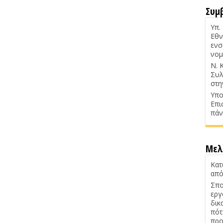
Συμ
Υπ.
Εθν
ενσ
νομ
Ν. 
Συλ
στη
Υπο
Επι
πάν
Μελ
Κατ
από
Σπο
εργ
δικ
πότ
προ