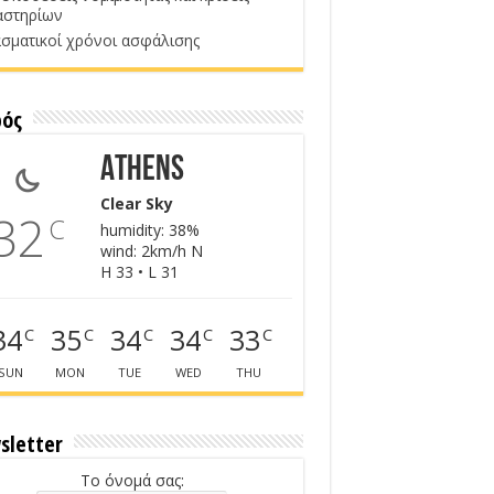
αστηρίων
σματικοί χρόνοι ασφάλισης
ρός
Athens
Clear Sky
32
C
humidity: 38%
wind: 2km/h N
H 33 • L 31
34
35
34
34
33
C
C
C
C
C
SUN
MON
TUE
WED
THU
sletter
Το όνομά σας: