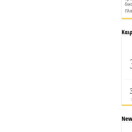
δικ
Πλα
Και
New