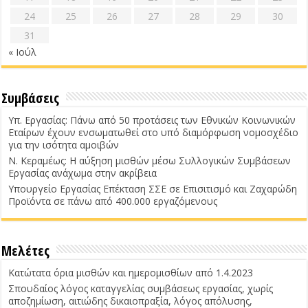
24
25
26
27
28
29
30
31
« Ιούλ
Συμβάσεις
Υπ. Εργασίας: Πάνω από 50 προτάσεις των Εθνικών Κοινωνικών
Εταίρων έχουν ενσωματωθεί στο υπό διαμόρφωση νομοσχέδιο
για την ισότητα αμοιβών
Ν. Κεραμέως: Η αύξηση μισθών μέσω Συλλογικών Συμβάσεων
Εργασίας ανάχωμα στην ακρίβεια
Υπουργείο Εργασίας Επέκταση ΣΣΕ σε Επισιτισμό και Ζαχαρώδη
Προϊόντα σε πάνω από 400.000 εργαζόμενους
Μελέτες
Κατώτατα όρια μισθών και ημερομισθίων από 1.4.2023
Σπουδαίος λόγος καταγγελίας συμβάσεως εργασίας, χωρίς
αποζημίωση, αιτιώδης δικαιοπραξία, λόγος απόλυσης,