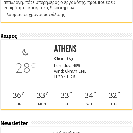
απαλλαγή, πότε υπερήμερος ο εργοδότης, προϋποθέσεις
νομιμότητας και κρίσεις δικαστηρίων
Πλασματικοί χρόνοι ασφάλισης
Καιρός
Athens
Clear Sky
28
C
humidity: 48%
wind: 0km/h ENE
H 30 • L 26
36
33
33
34
32
C
C
C
C
C
SUN
MON
TUE
WED
THU
Newsletter
Το όνομά σας: