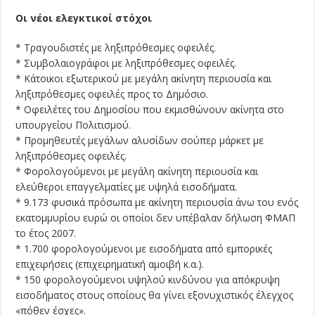
Oι νέοι ελεγκτικοί στόχοι
*
Tραγουδιστές με ληξιπρόθεσμες οφειλές.
* Συμβολαιογράφοι με ληξιπρόθεσμες οφειλές.
* Kάτοικοι εξωτερικού με μεγάλη ακίνητη περιουσία και
ληξιπρόθεσμες οφειλές προς το Δημόσιο.
* Oφειλέτες του Δημοσίου που εκμισθώνουν ακίνητα στο
υπουργείου Πολιτισμού.
* Προμηθευτές μεγάλων αλυσίδων σούπερ μάρκετ με
ληξιπρόθεσμες οφειλές.
* Φορολογούμενοι με μεγάλη ακίνητη περιουσία και
ελεύθεροι επαγγελματίες με υψηλά εισοδήματα.
* 9.173 φυσικά πρόσωπα με ακίνητη περιουσία άνω του ενός
εκατομμυρίου ευρώ οι οποίοι δεν υπέβαλαν δήλωση ΦMAΠ
το έτος 2007.
* 1.700 φορολογούμενοι με εισοδήματα από εμπορικές
επιχειρήσεις (επιχειρηματική αμοιβή κ.α.).
* 150 φορολογούμενοι υψηλού κινδύνου για απόκρυψη
εισοδήματος στους οποίους θα γίνει εξονυχιστικός έλεγχος
«πόθεν έσχες».