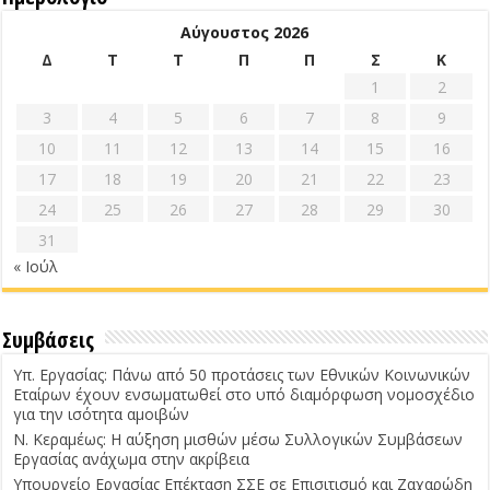
Αύγουστος 2026
Δ
Τ
Τ
Π
Π
Σ
Κ
1
2
3
4
5
6
7
8
9
10
11
12
13
14
15
16
17
18
19
20
21
22
23
24
25
26
27
28
29
30
31
« Ιούλ
Συμβάσεις
Υπ. Εργασίας: Πάνω από 50 προτάσεις των Εθνικών Κοινωνικών
Εταίρων έχουν ενσωματωθεί στο υπό διαμόρφωση νομοσχέδιο
για την ισότητα αμοιβών
Ν. Κεραμέως: Η αύξηση μισθών μέσω Συλλογικών Συμβάσεων
Εργασίας ανάχωμα στην ακρίβεια
Υπουργείο Εργασίας Επέκταση ΣΣΕ σε Επισιτισμό και Ζαχαρώδη