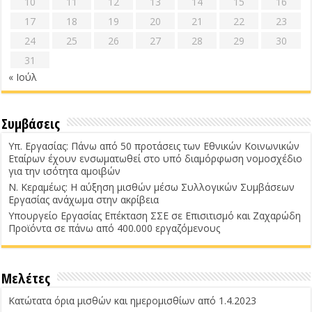
10
11
12
13
14
15
16
17
18
19
20
21
22
23
24
25
26
27
28
29
30
31
« Ιούλ
Συμβάσεις
Υπ. Εργασίας: Πάνω από 50 προτάσεις των Εθνικών Κοινωνικών
Εταίρων έχουν ενσωματωθεί στο υπό διαμόρφωση νομοσχέδιο
για την ισότητα αμοιβών
Ν. Κεραμέως: Η αύξηση μισθών μέσω Συλλογικών Συμβάσεων
Εργασίας ανάχωμα στην ακρίβεια
Υπουργείο Εργασίας Επέκταση ΣΣΕ σε Επισιτισμό και Ζαχαρώδη
Προϊόντα σε πάνω από 400.000 εργαζόμενους
Μελέτες
Κατώτατα όρια μισθών και ημερομισθίων από 1.4.2023