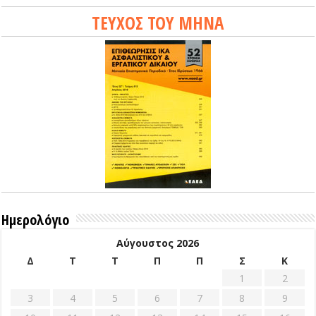
ΤΕΥΧΟΣ ΤΟΥ ΜΗΝΑ
Ημερολόγιο
Αύγουστος 2026
Δ
Τ
Τ
Π
Π
Σ
Κ
1
2
3
4
5
6
7
8
9