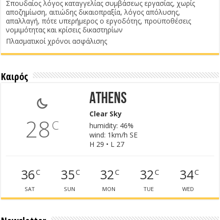
Σπουδαίος λόγος καταγγελίας συμβάσεως εργασίας, χωρίς
αποζημίωση, αιτιώδης δικαιοπραξία, λόγος απόλυσης,
απαλλαγή, πότε υπερήμερος ο εργοδότης, προϋποθέσεις
νομιμότητας και κρίσεις δικαστηρίων
Πλασματικοί χρόνοι ασφάλισης
Καιρός
Athens
Clear Sky
28
C
humidity: 46%
wind: 1km/h SE
H 29 • L 27
36
35
32
32
34
C
C
C
C
C
SAT
SUN
MON
TUE
WED