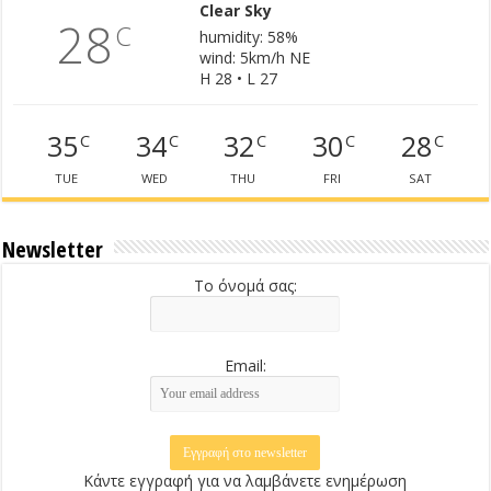
Clear Sky
28
C
humidity: 58%
wind: 5km/h NE
H 28 • L 27
35
34
32
30
28
C
C
C
C
C
TUE
WED
THU
FRI
SAT
Newsletter
Το όνομά σας:
Email:
Κάντε εγγραφή για να λαμβάνετε ενημέρωση