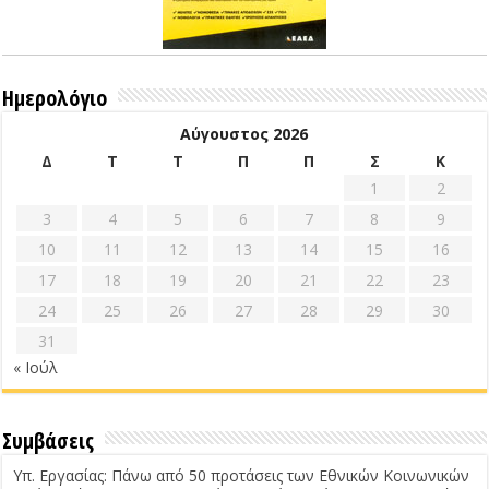
Ημερολόγιο
Αύγουστος 2026
Δ
Τ
Τ
Π
Π
Σ
Κ
1
2
3
4
5
6
7
8
9
10
11
12
13
14
15
16
17
18
19
20
21
22
23
24
25
26
27
28
29
30
31
« Ιούλ
Συμβάσεις
Υπ. Εργασίας: Πάνω από 50 προτάσεις των Εθνικών Κοινωνικών