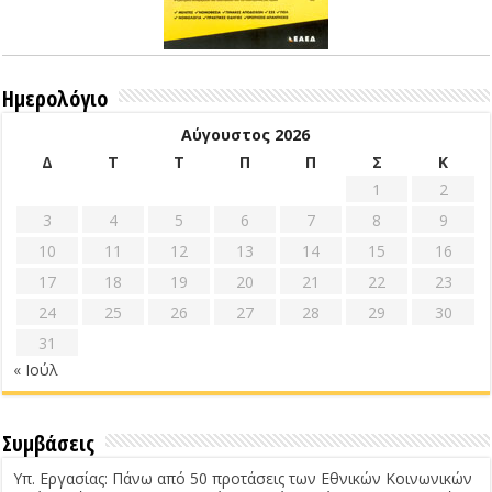
Ημερολόγιο
Αύγουστος 2026
Δ
Τ
Τ
Π
Π
Σ
Κ
1
2
3
4
5
6
7
8
9
10
11
12
13
14
15
16
17
18
19
20
21
22
23
24
25
26
27
28
29
30
31
« Ιούλ
Συμβάσεις
Υπ. Εργασίας: Πάνω από 50 προτάσεις των Εθνικών Κοινωνικών