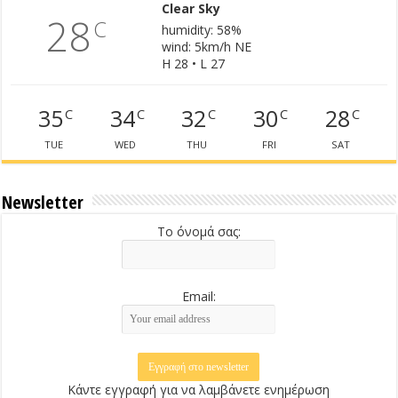
Clear Sky
28
C
humidity: 58%
wind: 5km/h NE
H 28 • L 27
35
34
32
30
28
C
C
C
C
C
TUE
WED
THU
FRI
SAT
Newsletter
Το όνομά σας:
Email:
Κάντε εγγραφή για να λαμβάνετε ενημέρωση