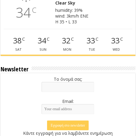
Clear Sky
34
C
humidity: 39%
wind: 3km/h ENE
H 35 • L 33
38
34
32
33
33
C
C
C
C
C
SAT
SUN
MON
TUE
WED
Newsletter
Το όνομά σας:
Email:
Κάντε εγγραφή για να λαμβάνετε ενημέρωση