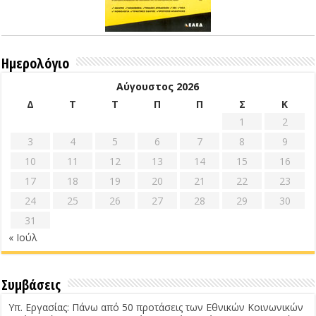
Ημερολόγιο
Αύγουστος 2026
Δ
Τ
Τ
Π
Π
Σ
Κ
1
2
3
4
5
6
7
8
9
10
11
12
13
14
15
16
17
18
19
20
21
22
23
24
25
26
27
28
29
30
31
« Ιούλ
Συμβάσεις
Υπ. Εργασίας: Πάνω από 50 προτάσεις των Εθνικών Κοινωνικών