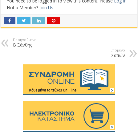
You need to be logged in to view this content. Please
Log In
.
Not a Member?
Join Us
Προηγούμενο
Β Ξάνθης
Επόμενο
Σαπών