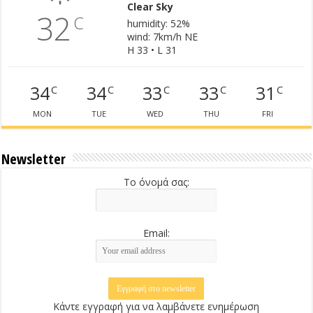
Clear Sky
32
C
humidity: 52%
wind: 7km/h NE
H 33 • L 31
34
34
33
33
31
C
C
C
C
C
MON
TUE
WED
THU
FRI
Newsletter
Το όνομά σας:
Email:
Κάντε εγγραφή για να λαμβάνετε ενημέρωση