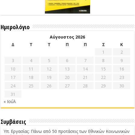
Ημερολόγιο
Αύγουστος 2026
Δ
Τ
Τ
Π
Π
Σ
Κ
1
2
3
4
5
6
7
8
9
10
11
12
13
14
15
16
17
18
19
20
21
22
23
24
25
26
27
28
29
30
31
« Ιούλ
Συμβάσεις
Υπ. Εργασίας: Πάνω από 50 προτάσεις των Εθνικών Κοινωνικών