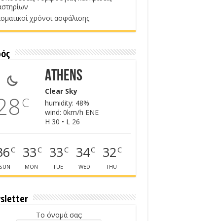
αστηρίων
σματικοί χρόνοι ασφάλισης
ρός
Athens
Clear Sky
28
C
humidity: 48%
wind: 0km/h ENE
H 30 • L 26
36
33
33
34
32
C
C
C
C
C
SUN
MON
TUE
WED
THU
sletter
Το όνομά σας: