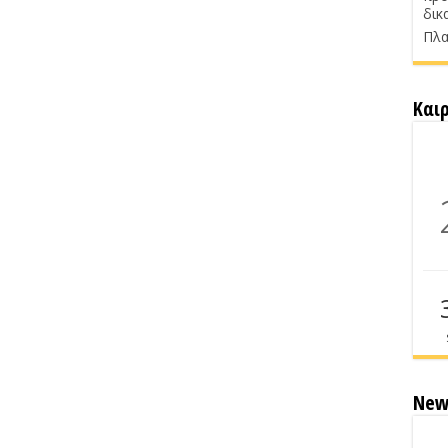
δικ
Πλα
Και
New