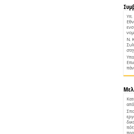
Συμ
Υπ.
Εθν
ενσ
νομ
Ν. 
Συλ
στη
Υπο
Επι
πάν
Μελ
Κατ
από
Σπο
εργ
δικ
πότ
προ