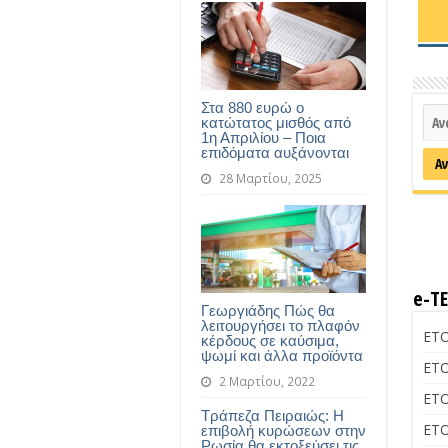
Στα 880 ευρώ ο
κατώτατος μισθός από
1η Απριλίου – Ποια
επιδόματα αυξάνονται
28 Μαρτίου, 2025
e-Τ
Γεωργιάδης Πώς θα
λειτουργήσει το πλαφόν
ΕΤΟ
κέρδους σε καύσιμα,
ψωμί και άλλα προϊόντα
ΕΤΟ
2 Μαρτίου, 2022
ΕΤΟ
Τράπεζα Πειραιώς: Η
ΕΤΟ
επιβολή κυρώσεων στην
Ρωσία θα εκτοξεύσει τις