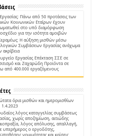
βάσεις
 Εργασίας: Πάνω από 50 προτάσεις των
ικών Κοινωνικών Εταίρων έχουν
ωματωθεί στο υπό διαμόρφωση
οσχέδιο για την ισότητα αμοιβών
Κεραμέως: Η αύξηση μισθών μέσω
λογικών Συμβάσεων Εργασίας ανάχωμα
ν ακρίβεια
υργείο Εργασίας Επέκταση ΣΣΕ σε
σιτισμό και Ζαχαρώδη Προϊόντα σε
ω από 400.000 εργαζόμενους
έτες
ώτατα όρια μισθών και ημερομισθίων
 1.4.2023
υδαίος λόγος καταγγελίας συμβάσεως
ασίας, χωρίς αποζημίωση, αιτιώδης
αιοπραξία, λόγος απόλυσης, απαλλαγή,
ε υπερήμερος ο εργοδότης,
ϋποθέσεις νομιμότητας και κρίσεις