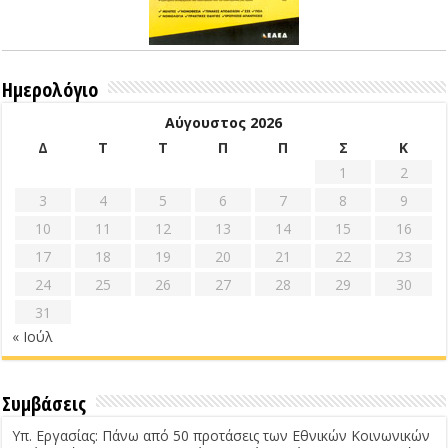
Ημερολόγιο
Αύγουστος 2026
Δ
Τ
Τ
Π
Π
Σ
Κ
1
2
3
4
5
6
7
8
9
10
11
12
13
14
15
16
17
18
19
20
21
22
23
24
25
26
27
28
29
30
31
« Ιούλ
Συμβάσεις
Υπ. Εργασίας: Πάνω από 50 προτάσεις των Εθνικών Κοινωνικών