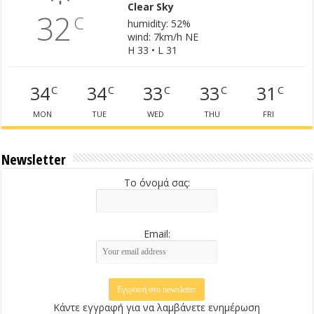
Clear Sky
32
C
humidity: 52%
wind: 7km/h NE
H 33 • L 31
34
34
33
33
31
C
C
C
C
C
MON
TUE
WED
THU
FRI
Newsletter
Το όνομά σας:
Email:
Κάντε εγγραφή για να λαμβάνετε ενημέρωση