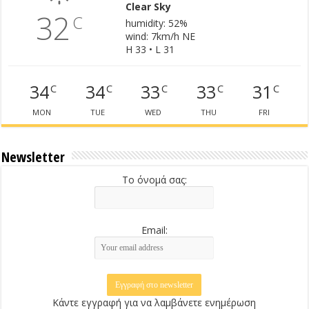
Clear Sky
32
C
humidity: 52%
wind: 7km/h NE
H 33 • L 31
34
34
33
33
31
C
C
C
C
C
MON
TUE
WED
THU
FRI
Newsletter
Το όνομά σας:
Email:
Κάντε εγγραφή για να λαμβάνετε ενημέρωση