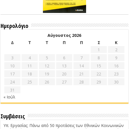
Ημερολόγιο
Αύγουστος 2026
Δ
Τ
Τ
Π
Π
Σ
Κ
1
2
3
4
5
6
7
8
9
10
11
12
13
14
15
16
17
18
19
20
21
22
23
24
25
26
27
28
29
30
31
« Ιούλ
Συμβάσεις
Υπ. Εργασίας: Πάνω από 50 προτάσεις των Εθνικών Κοινωνικών