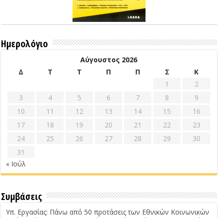
Ημερολόγιο
Αύγουστος 2026
Δ
Τ
Τ
Π
Π
Σ
Κ
1
2
3
4
5
6
7
8
9
10
11
12
13
14
15
16
17
18
19
20
21
22
23
24
25
26
27
28
29
30
31
« Ιούλ
Συμβάσεις
Υπ. Εργασίας: Πάνω από 50 προτάσεις των Εθνικών Κοινωνικών