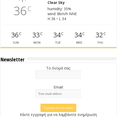
Clear Sky
36
C
humidity: 35%
wind: 8km/h NNE
H 36 • L 34
36
33
34
34
32
C
C
C
C
C
SUN
MON
TUE
WED
THU
Newsletter
Το όνομά σας:
Email:
Κάντε εγγραφή για να λαμβάνετε ενημέρωση