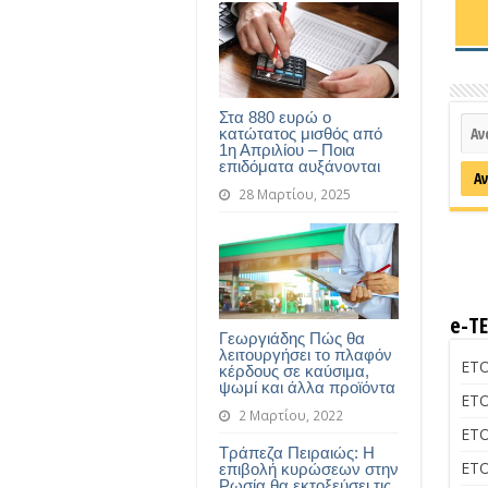
Στα 880 ευρώ ο
κατώτατος μισθός από
1η Απριλίου – Ποια
επιδόματα αυξάνονται
28 Μαρτίου, 2025
e-Τ
Γεωργιάδης Πώς θα
λειτουργήσει το πλαφόν
ΕΤΟ
κέρδους σε καύσιμα,
ψωμί και άλλα προϊόντα
ΕΤΟ
2 Μαρτίου, 2022
ΕΤΟ
Τράπεζα Πειραιώς: Η
ΕΤΟ
επιβολή κυρώσεων στην
Ρωσία θα εκτοξεύσει τις