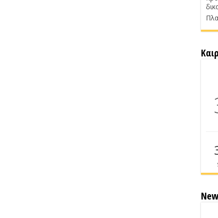
δικ
Πλα
Και
New