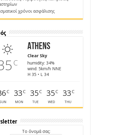
αστηρίων
σματικοί χρόνοι ασφάλισης
ρός
Athens
Clear Sky
35
C
humidity: 34%
wind: 5km/h NNE
H 35 • L 34
36
33
35
35
33
C
C
C
C
C
SUN
MON
TUE
WED
THU
sletter
Το όνομά σας: