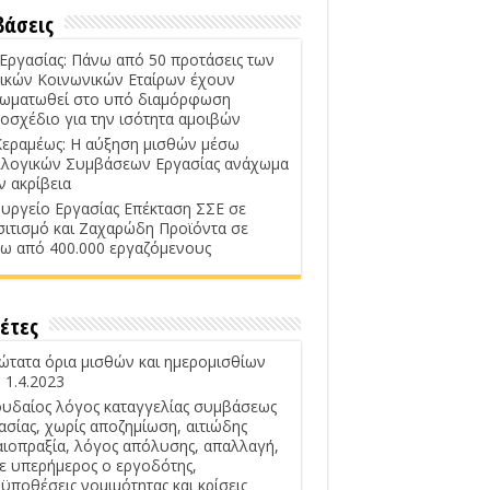
βάσεις
 Εργασίας: Πάνω από 50 προτάσεις των
ικών Κοινωνικών Εταίρων έχουν
ωματωθεί στο υπό διαμόρφωση
οσχέδιο για την ισότητα αμοιβών
Κεραμέως: Η αύξηση μισθών μέσω
λογικών Συμβάσεων Εργασίας ανάχωμα
ν ακρίβεια
υργείο Εργασίας Επέκταση ΣΣΕ σε
σιτισμό και Ζαχαρώδη Προϊόντα σε
ω από 400.000 εργαζόμενους
έτες
ώτατα όρια μισθών και ημερομισθίων
 1.4.2023
υδαίος λόγος καταγγελίας συμβάσεως
ασίας, χωρίς αποζημίωση, αιτιώδης
αιοπραξία, λόγος απόλυσης, απαλλαγή,
ε υπερήμερος ο εργοδότης,
ϋποθέσεις νομιμότητας και κρίσεις