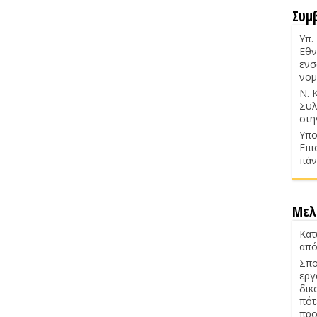
Συμ
Υπ.
Εθν
ενσ
νομ
Ν. 
Συλ
στη
Υπο
Επι
πάν
Μελ
Κατ
από
Σπο
εργ
δικ
πότ
προ