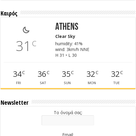
Καιρός
Athens
Clear Sky
31
C
humidity: 41%
wind: 3km/h NNE
H 31 • L 30
34
36
35
32
32
C
C
C
C
C
FRI
SAT
SUN
MON
TUE
Newsletter
Το όνομά σας:
Email: