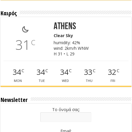
Καιρός
Athens
Clear Sky
31
C
humidity: 42%
wind: 2km/h WNW
H 31 • L 29
34
34
34
33
32
C
C
C
C
C
MON
TUE
WED
THU
FRI
Newsletter
Το όνομά σας:
Email: