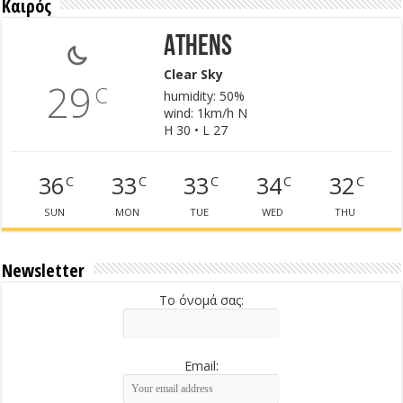
Καιρός
Athens
Clear Sky
29
C
humidity: 50%
wind: 1km/h N
H 30 • L 27
36
33
33
34
32
C
C
C
C
C
SUN
MON
TUE
WED
THU
Newsletter
Το όνομά σας:
Email: