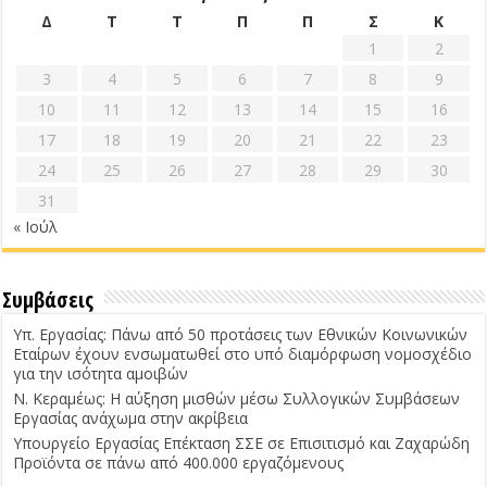
Δ
Τ
Τ
Π
Π
Σ
Κ
1
2
3
4
5
6
7
8
9
10
11
12
13
14
15
16
17
18
19
20
21
22
23
24
25
26
27
28
29
30
31
« Ιούλ
Συμβάσεις
Υπ. Εργασίας: Πάνω από 50 προτάσεις των Εθνικών Κοινωνικών
Εταίρων έχουν ενσωματωθεί στο υπό διαμόρφωση νομοσχέδιο
για την ισότητα αμοιβών
Ν. Κεραμέως: Η αύξηση μισθών μέσω Συλλογικών Συμβάσεων
Εργασίας ανάχωμα στην ακρίβεια
Υπουργείο Εργασίας Επέκταση ΣΣΕ σε Επισιτισμό και Ζαχαρώδη
Προϊόντα σε πάνω από 400.000 εργαζόμενους