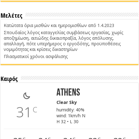
Μελέτες
Κατώτατα όρια μισθών και ημερομισθίων από 1.4.2023
Σπουδαίος λόγος καταγγελίας συμβάσεως εργασίας, χωρίς
αποζημίωση, αιτιώδης δικαιοπραξία, λόγος απόλυσης,
απαλλαγή, πότε υπερήμερος ο εργοδότης, προϋποθέσεις
νομιμότητας και κρίσεις δικαστηρίων
Πλασματικοί χρόνοι ασφάλισης
Καιρός
Athens
Clear Sky
31
C
humidity: 40%
wind: 1km/h N
H 32 • L 30
C
C
C
C
C