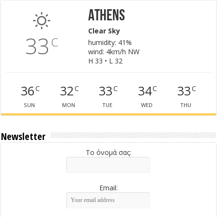
Athens
Clear Sky
33
C
humidity: 41%
wind: 4km/h NW
H 33 • L 32
36
32
33
34
33
C
C
C
C
C
SUN
MON
TUE
WED
THU
Newsletter
Το όνομά σας:
Email: