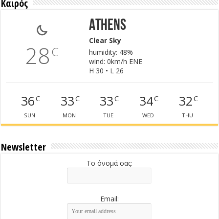
Καιρός
Athens
Clear Sky
28
C
humidity: 48%
wind: 0km/h ENE
H 30 • L 26
36
33
33
34
32
C
C
C
C
C
SUN
MON
TUE
WED
THU
Newsletter
Το όνομά σας:
Email: