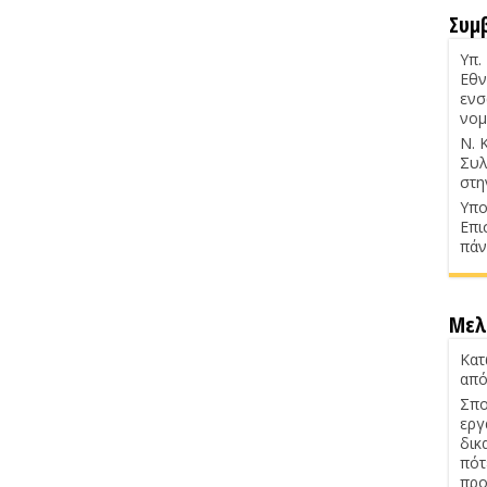
Συμ
Υπ.
Εθν
ενσ
νομ
Ν. 
Συλ
στη
Υπο
Επι
πάν
Μελ
Κατ
από
Σπο
εργ
δικ
πότ
προ