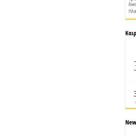
δικ
Πλα
Και
New