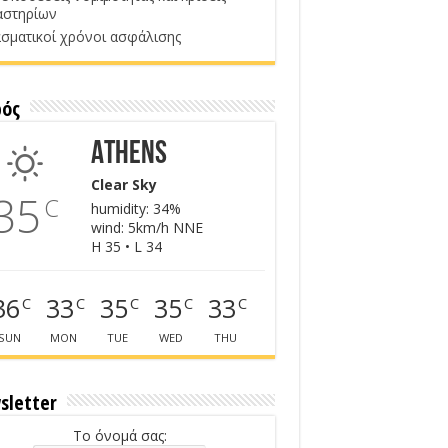
αστηρίων
σματικοί χρόνοι ασφάλισης
ρός
Athens
Clear Sky
35
C
humidity: 34%
wind: 5km/h NNE
H 35 • L 34
36
33
35
35
33
C
C
C
C
C
SUN
MON
TUE
WED
THU
sletter
Το όνομά σας: