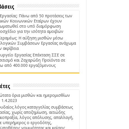
βάσεις
 Εργασίας: Πάνω από 50 προτάσεις των
ικών Κοινωνικών Εταίρων έχουν
ωματωθεί στο υπό διαμόρφωση
οσχέδιο για την ισότητα αμοιβών
Κεραμέως: Η αύξηση μισθών μέσω
λογικών Συμβάσεων Εργασίας ανάχωμα
ν ακρίβεια
υργείο Εργασίας Επέκταση ΣΣΕ σε
σιτισμό και Ζαχαρώδη Προϊόντα σε
ω από 400.000 εργαζόμενους
έτες
ώτατα όρια μισθών και ημερομισθίων
 1.4.2023
υδαίος λόγος καταγγελίας συμβάσεως
ασίας, χωρίς αποζημίωση, αιτιώδης
αιοπραξία, λόγος απόλυσης, απαλλαγή,
ε υπερήμερος ο εργοδότης,
ϋποθέσεις νομιμότητας και κρίσεις