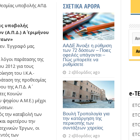
ΣΧΕΤΙΚΑ ΑΡΘΡΑ
οθεσμίας υποβολής ΑΠΔ
ας υποβολής
(Α.Π.Δ.) Α΄ τριμήνου
σεων»
ΑΑΔΕ Άνοιξε η ρύθμιση
Γεν. Έγγραφό μας.
των 72 δόσεων – Ποιες
οφειλές υπάγονται –
λόγοι παράτασης της
Πώς μπορείτε να
ρυθμίσετε
ου 2012 για τους
2 εβδομάδες ago
κηση του Ι.Κ.Α.-
ράταση της προθεσμίας
υ της Α.Π.Δ. Α΄
e-Τ
τες Κοινών
 ψηφίου Α.Μ.Ε.) μέχρι
ΕΤΟ
ώσεων.
Βουλή Τροπολογία για
ς την καταβολή των
ΕΤΟ
την κατάργηση της
και αφετέρου την
περικοπής των
ΕΤΟ
συντάξεων χηρείας
εχνικών Έργων, οι
ΕΤΟ
εντός των
2 εβδομάδες ago