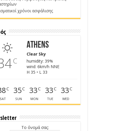
αστηρίων
σματικοί χρόνοι ασφάλισης
ρός
Athens
Clear Sky
34
C
humidity: 39%
wind: 6km/h NNE
H 35 • L 33
38
35
33
33
33
C
C
C
C
C
SAT
SUN
MON
TUE
WED
sletter
Το όνομά σας: