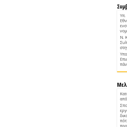
Συμ
Υπ.
Εθν
ενσ
νομ
Ν. 
Συλ
στη
Υπο
Επι
πάν
Μελ
Κατ
από
Σπο
εργ
δικ
πότ
προ