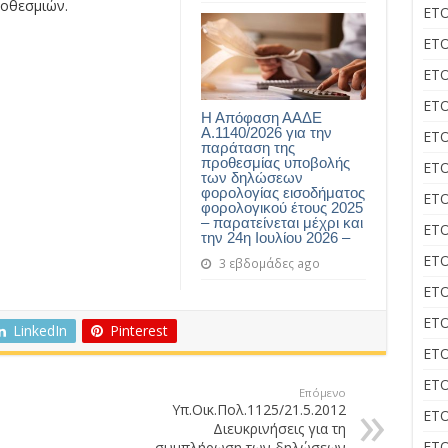
οθεσμιών.
ΕΤΟ
ΕΤΟ
ΕΤΟ
ΕΤΟ
Η Απόφαση ΑΑΔΕ
Α.1140/2026 για την
ΕΤΟ
παράταση της
προθεσμίας υποβολής
ΕΤΟ
των δηλώσεων
φορολογίας εισοδήματος
ΕΤΟ
φορολογικού έτους 2025
– παρατείνεται μέχρι και
ΕΤΟ
την 24η Ιουλίου 2026 –
ΕΤΟ
3 εβδομάδες ago
ΕΤΟ
ΕΤΟ
LinkedIn
Pinterest
ΕΤΟ
ΕΤΟ
Επόμενο
Υπ.Οικ.Πολ.1125/21.5.2012
ΕΤΟ
Διευκρινήσεις για τη
ΕΤΟ
συμπλήρωση των δηλώσεων