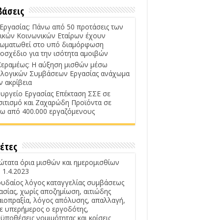
βάσεις
 Εργασίας: Πάνω από 50 προτάσεις των
ικών Κοινωνικών Εταίρων έχουν
ωματωθεί στο υπό διαμόρφωση
οσχέδιο για την ισότητα αμοιβών
Κεραμέως: Η αύξηση μισθών μέσω
λογικών Συμβάσεων Εργασίας ανάχωμα
ν ακρίβεια
υργείο Εργασίας Επέκταση ΣΣΕ σε
σιτισμό και Ζαχαρώδη Προϊόντα σε
ω από 400.000 εργαζόμενους
έτες
ώτατα όρια μισθών και ημερομισθίων
 1.4.2023
υδαίος λόγος καταγγελίας συμβάσεως
ασίας, χωρίς αποζημίωση, αιτιώδης
αιοπραξία, λόγος απόλυσης, απαλλαγή,
ε υπερήμερος ο εργοδότης,
ϋποθέσεις νομιμότητας και κρίσεις