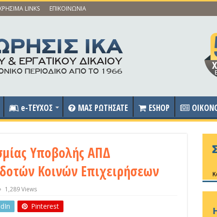
ΧΡΗΣΙΜΑ LINKS
ΕΠΙΚΟΙΝΩΝΙΑ
e-ΤΕΥΧΟΣ
ΜΑΣ ΡΩΤΗΣΑΤΕ
ESHOP
OIKON
μίας Υποβολής ΑΠΔ
οδοτών Κοινών Επιχειρήσεων
1,289 Views
edIn
Pinterest