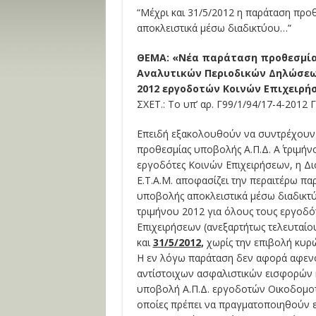
“Μέχρι και 31/5/2012 η παράταση πρ
αποκλειστικά μέσω διαδικτύου…”
ΘΕΜΑ: «Νέα παράταση προθεσμί
Αναλυτικών Περιοδικών Δηλώσεων 
2012 εργοδοτών Κοινών Επιχειρή
ΣΧΕΤ.: Το υπ’ αρ. Γ99/1/94/17-4-2012 
Επειδή εξακολουθούν να συντρέχουν 
προθεσμίας υποβολής Α.Π.Δ. Α΄ τριμήν
εργοδότες Κοινών Επιχειρήσεων, η Διοί
Ε.Τ.Α.Μ. αποφασίζει την περαιτέρω πα
υποβολής αποκλειστικά μέσω διαδικτύο
τριμήνου 2012 για όλους τους εργοδό
Επιχειρήσεων (ανεξαρτήτως τελευταίου
και
31/5/2012
,
χωρίς την επιβολή κυρ
Η εν λόγω παράταση δεν αφορά αφενό
αντίστοιχων ασφαλιστικών εισφορών 
υποβολή Α.Π.Δ. εργοδοτών Οικοδομοτ
οποίες πρέπει να πραγματοποιηθούν 