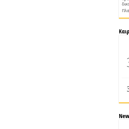
δικ
Πλα
Και
New