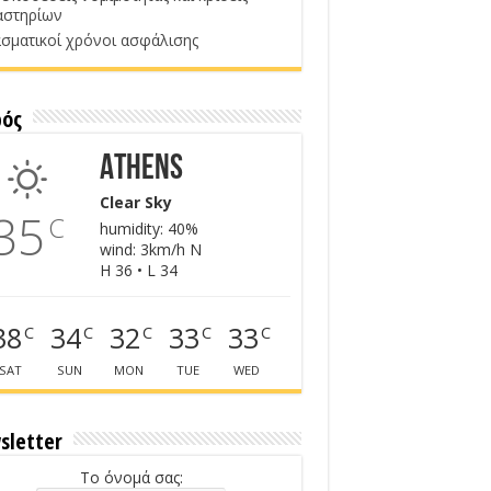
αστηρίων
σματικοί χρόνοι ασφάλισης
ρός
Athens
Clear Sky
35
C
humidity: 40%
wind: 3km/h N
H 36 • L 34
38
34
32
33
33
C
C
C
C
C
SAT
SUN
MON
TUE
WED
sletter
Το όνομά σας: