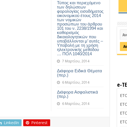
Τύπος και περιεχόμενο
των δηλώσεων
φορολογίας εισοδήματος
οικονομικού έτους 2014
των νομικών
προσώπων του άρθρου
101 του ν. 2238/1994 και
καθορισμός
δικαιολογητικών που
υποβάλλονται μ’ αυτές –
Υποβολή με τη χρήση
ηλεκτρονικής μεθόδου
… ΠΟΛ 1040/2014
7 Μαρτίου, 2014
Διάφορα Ειδικά Θέματα
(περ.)
6 Μαρτίου, 2014
e-Τ
Διάφορα Ασφαλιστικά
ΕΤΟ
(περ.)
6 Μαρτίου, 2014
ΕΤΟ
ΕΤΟ
ΕΤΟ
LinkedIn
Pinterest