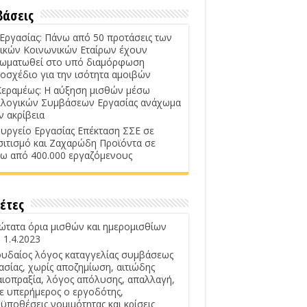
βάσεις
 Εργασίας: Πάνω από 50 προτάσεις των
ικών Κοινωνικών Εταίρων έχουν
ωματωθεί στο υπό διαμόρφωση
οσχέδιο για την ισότητα αμοιβών
Κεραμέως: Η αύξηση μισθών μέσω
λογικών Συμβάσεων Εργασίας ανάχωμα
ν ακρίβεια
υργείο Εργασίας Επέκταση ΣΣΕ σε
σιτισμό και Ζαχαρώδη Προϊόντα σε
ω από 400.000 εργαζόμενους
έτες
ώτατα όρια μισθών και ημερομισθίων
 1.4.2023
υδαίος λόγος καταγγελίας συμβάσεως
ασίας, χωρίς αποζημίωση, αιτιώδης
αιοπραξία, λόγος απόλυσης, απαλλαγή,
ε υπερήμερος ο εργοδότης,
ϋποθέσεις νομιμότητας και κρίσεις