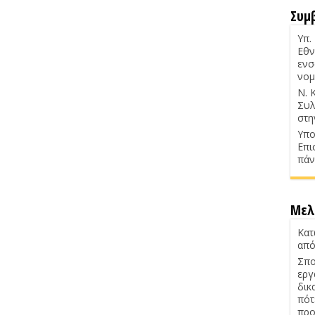
Συμ
Υπ.
Εθν
ενσ
νομ
Ν. 
Συλ
στη
Υπο
Επι
πάν
Μελ
Κατ
από
Σπο
εργ
δικ
πότ
προ