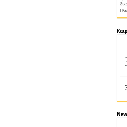
δικ
Πλα
Και
New