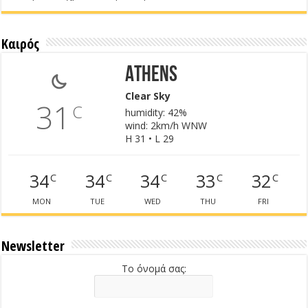
Καιρός
Athens
Clear Sky
31
C
humidity: 42%
wind: 2km/h WNW
H 31 • L 29
34
34
34
33
32
C
C
C
C
C
MON
TUE
WED
THU
FRI
Newsletter
Το όνομά σας: