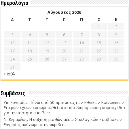
Ημερολόγιο
Αύγουστος 2026
Δ
Τ
Τ
Π
Π
Σ
Κ
1
2
3
4
5
6
7
8
9
10
11
12
13
14
15
16
17
18
19
20
21
22
23
24
25
26
27
28
29
30
31
« Ιούλ
Συμβάσεις
Υπ. Εργασίας: Πάνω από 50 προτάσεις των Εθνικών Κοινωνικών
Εταίρων έχουν ενσωματωθεί στο υπό διαμόρφωση νομοσχέδιο
για την ισότητα αμοιβών
Ν. Κεραμέως: Η αύξηση μισθών μέσω Συλλογικών Συμβάσεων
Εργασίας ανάχωμα στην ακρίβεια