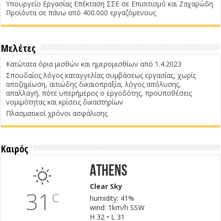
Υπουργείο Εργασίας Επέκταση ΣΣΕ σε Επισιτισμό και Ζαχαρώδη
Προϊόντα σε πάνω από 400.000 εργαζόμενους
Μελέτες
Κατώτατα όρια μισθών και ημερομισθίων από 1.4.2023
Σπουδαίος λόγος καταγγελίας συμβάσεως εργασίας, χωρίς
αποζημίωση, αιτιώδης δικαιοπραξία, λόγος απόλυσης,
απαλλαγή, πότε υπερήμερος ο εργοδότης, προϋποθέσεις
νομιμότητας και κρίσεις δικαστηρίων
Πλασματικοί χρόνοι ασφάλισης
Καιρός
Athens
Clear Sky
31
C
humidity: 41%
wind: 1km/h SSW
H 32 • L 31