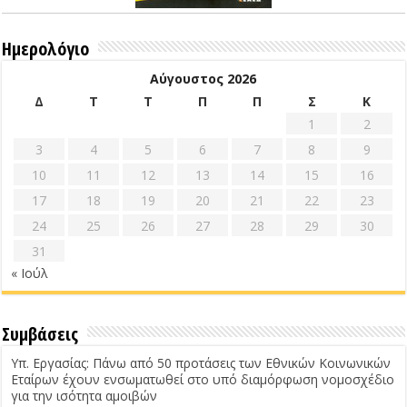
Ημερολόγιο
Αύγουστος 2026
Δ
Τ
Τ
Π
Π
Σ
Κ
1
2
3
4
5
6
7
8
9
10
11
12
13
14
15
16
17
18
19
20
21
22
23
24
25
26
27
28
29
30
31
« Ιούλ
Συμβάσεις
Υπ. Εργασίας: Πάνω από 50 προτάσεις των Εθνικών Κοινωνικών
Εταίρων έχουν ενσωματωθεί στο υπό διαμόρφωση νομοσχέδιο
για την ισότητα αμοιβών