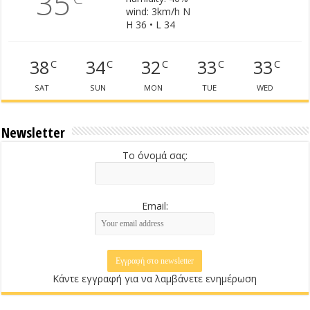
35
wind: 3km/h N
H 36 • L 34
38
34
32
33
33
C
C
C
C
C
SAT
SUN
MON
TUE
WED
Newsletter
Το όνομά σας:
Email:
Κάντε εγγραφή για να λαμβάνετε ενημέρωση