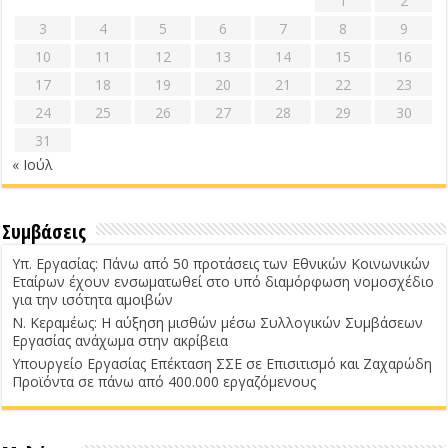
1
2
3
4
5
6
7
8
9
10
11
12
13
14
15
16
17
18
19
20
21
22
23
24
25
26
27
28
29
30
31
« Ιούλ
Συμβάσεις
Υπ. Εργασίας: Πάνω από 50 προτάσεις των Εθνικών Κοινωνικών
Εταίρων έχουν ενσωματωθεί στο υπό διαμόρφωση νομοσχέδιο
για την ισότητα αμοιβών
Ν. Κεραμέως: Η αύξηση μισθών μέσω Συλλογικών Συμβάσεων
Εργασίας ανάχωμα στην ακρίβεια
Υπουργείο Εργασίας Επέκταση ΣΣΕ σε Επισιτισμό και Ζαχαρώδη
Προϊόντα σε πάνω από 400.000 εργαζόμενους