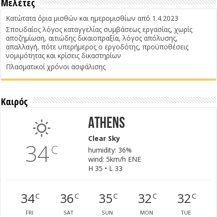
Μελέτες
Κατώτατα όρια μισθών και ημερομισθίων από 1.4.2023
Σπουδαίος λόγος καταγγελίας συμβάσεως εργασίας, χωρίς
αποζημίωση, αιτιώδης δικαιοπραξία, λόγος απόλυσης,
απαλλαγή, πότε υπερήμερος ο εργοδότης, προϋποθέσεις
νομιμότητας και κρίσεις δικαστηρίων
Πλασματικοί χρόνοι ασφάλισης
Καιρός
Athens
Clear Sky
34
C
humidity: 36%
wind: 5km/h ENE
H 35 • L 33
34
36
35
32
32
C
C
C
C
C
FRI
SAT
SUN
MON
TUE