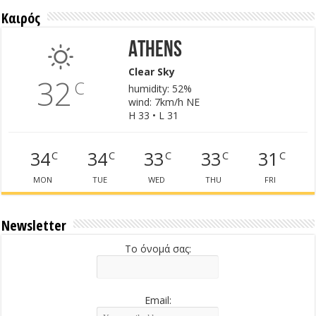
Καιρός
Athens
Clear Sky
32
C
humidity: 52%
wind: 7km/h NE
H 33 • L 31
34
34
33
33
31
C
C
C
C
C
MON
TUE
WED
THU
FRI
Newsletter
Το όνομά σας:
Email: