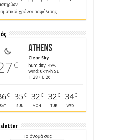
αστηρίων
σματικοί χρόνοι ασφάλισης
ρός
Athens
Clear Sky
27
C
humidity: 49%
wind: 0km/h SE
H 28 • L 26
36
35
32
32
34
C
C
C
C
C
SAT
SUN
MON
TUE
WED
sletter
Το όνομά σας: