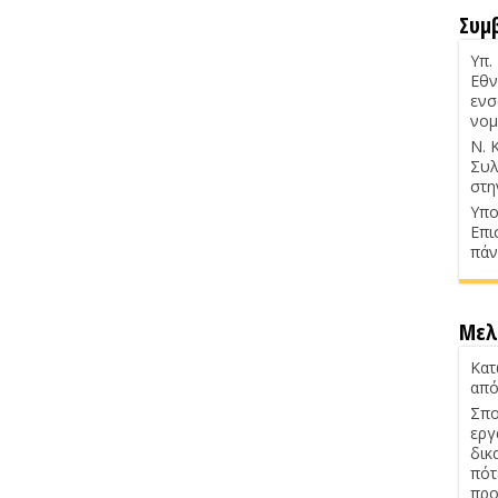
Συμ
Υπ.
Εθν
ενσ
νομ
Ν. 
Συλ
στη
Υπο
Επι
πάν
Μελ
Κατ
από
Σπο
εργ
δικ
πότ
προ