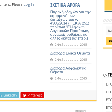
ΣΧΕΤΙΚΑ ΑΡΘΡΑ
content. Please
Log In
.
Παροχή οδηγιών για την
εφαρμογή των
διατάξεων του ν.
4308/2014 (ΦΕΚ Α’ 251)
περί των “Ελληνικών
Λογιστικών Προτύπων,
συναφείς ρυθμίσεις και
άλλες διατάξεις” (περ.)
2 Φεβρουαρίου, 2015
Διάφορα Ειδικά Θέματα
2 Φεβρουαρίου, 2015
Διάφορα Ασφαλιστικά
Θέματα
e-Τ
2 Φεβρουαρίου, 2015
ΕΤΟ
ΕΤΟ
LinkedIn
Pinterest
ΕΤΟ
ΕΤΟ
Επόμενο