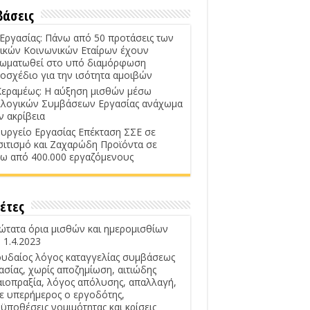
βάσεις
 Εργασίας: Πάνω από 50 προτάσεις των
ικών Κοινωνικών Εταίρων έχουν
ωματωθεί στο υπό διαμόρφωση
οσχέδιο για την ισότητα αμοιβών
Κεραμέως: Η αύξηση μισθών μέσω
λογικών Συμβάσεων Εργασίας ανάχωμα
ν ακρίβεια
υργείο Εργασίας Επέκταση ΣΣΕ σε
σιτισμό και Ζαχαρώδη Προϊόντα σε
ω από 400.000 εργαζόμενους
έτες
ώτατα όρια μισθών και ημερομισθίων
 1.4.2023
υδαίος λόγος καταγγελίας συμβάσεως
ασίας, χωρίς αποζημίωση, αιτιώδης
αιοπραξία, λόγος απόλυσης, απαλλαγή,
ε υπερήμερος ο εργοδότης,
ϋποθέσεις νομιμότητας και κρίσεις