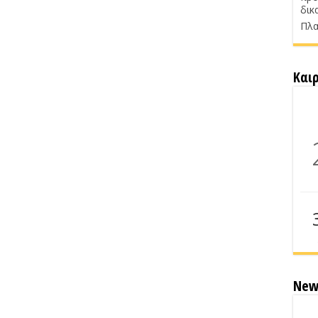
δικ
Πλα
Και
New