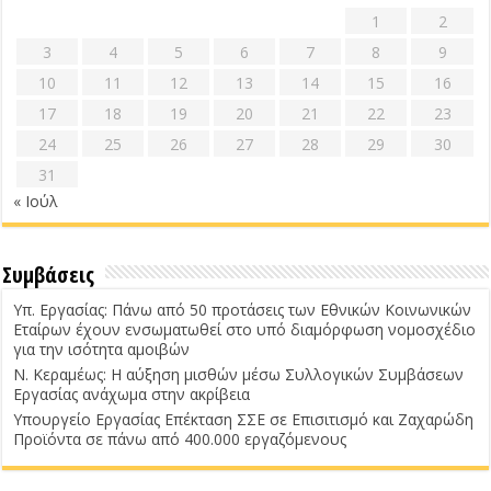
1
2
3
4
5
6
7
8
9
10
11
12
13
14
15
16
17
18
19
20
21
22
23
24
25
26
27
28
29
30
31
« Ιούλ
Συμβάσεις
Υπ. Εργασίας: Πάνω από 50 προτάσεις των Εθνικών Κοινωνικών
Εταίρων έχουν ενσωματωθεί στο υπό διαμόρφωση νομοσχέδιο
για την ισότητα αμοιβών
Ν. Κεραμέως: Η αύξηση μισθών μέσω Συλλογικών Συμβάσεων
Εργασίας ανάχωμα στην ακρίβεια
Υπουργείο Εργασίας Επέκταση ΣΣΕ σε Επισιτισμό και Ζαχαρώδη
Προϊόντα σε πάνω από 400.000 εργαζόμενους