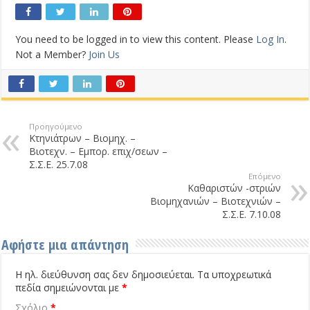
You need to be logged in to view this content. Please
Log In
.
Not a Member?
Join Us
Προηγούμενο
Κτηνιάτρων – Βιομηχ. –
Βιοτεχν. – Εμπορ. επιχ/σεων –
Σ.Σ.Ε. 25.7.08
Επόμενο
Καθαριστών -στριών
Βιομηχανιών – Βιοτεχνιών –
Σ.Σ.Ε. 7.10.08
Αφήστε μια απάντηση
Η ηλ. διεύθυνση σας δεν δημοσιεύεται.
Τα υποχρεωτικά
πεδία σημειώνονται με
*
Σχόλιο
*