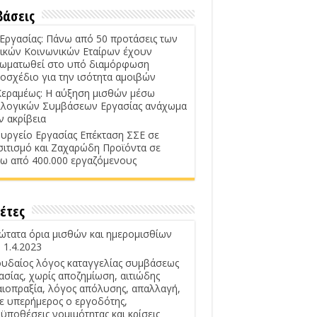
βάσεις
 Εργασίας: Πάνω από 50 προτάσεις των
ικών Κοινωνικών Εταίρων έχουν
ωματωθεί στο υπό διαμόρφωση
οσχέδιο για την ισότητα αμοιβών
Κεραμέως: Η αύξηση μισθών μέσω
λογικών Συμβάσεων Εργασίας ανάχωμα
ν ακρίβεια
υργείο Εργασίας Επέκταση ΣΣΕ σε
σιτισμό και Ζαχαρώδη Προϊόντα σε
ω από 400.000 εργαζόμενους
έτες
ώτατα όρια μισθών και ημερομισθίων
 1.4.2023
υδαίος λόγος καταγγελίας συμβάσεως
ασίας, χωρίς αποζημίωση, αιτιώδης
αιοπραξία, λόγος απόλυσης, απαλλαγή,
ε υπερήμερος ο εργοδότης,
ϋποθέσεις νομιμότητας και κρίσεις