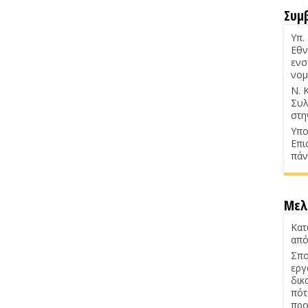
Συμ
Υπ.
Εθν
ενσ
νομ
Ν. 
Συλ
στη
Υπο
Επι
πάν
Μελ
Κατ
από
Σπο
εργ
δικ
πότ
προ