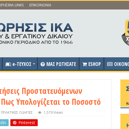
ΧΡΗΣΙΜΑ LINKS
ΕΠΙΚΟΙΝΩΝΙΑ
e-ΤΕΥΧΟΣ
ΜΑΣ ΡΩΤΗΣΑΤΕ
ESHOP
OIKON
τήσεις Προστατευόμενων
Πως Υπολογίζεται το Ποσοστό
,
ΠΡΑΚΤΙΚΕΣ ΟΔΗΓΙΕΣ
1,579 Views
edIn
Pinterest