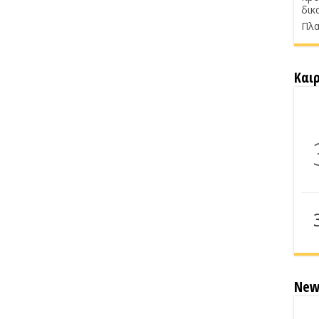
δικ
Πλα
Και
New