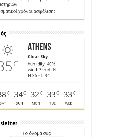
αστηρίων
σματικοί χρόνοι ασφάλισης
ρός
Athens
Clear Sky
35
C
humidity: 40%
wind: 3km/h N
H 36 • L 34
38
34
32
33
33
C
C
C
C
C
SAT
SUN
MON
TUE
WED
sletter
Το όνομά σας: