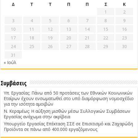
Δ
Τ
Τ
Π
Π
Σ
Κ
1
2
3
4
5
6
7
8
9
10
11
12
13
14
15
16
17
18
19
20
21
22
23
24
25
26
27
28
29
30
31
« Ιούλ
Συμβάσεις
Υπ. Εργασίας: Πάνω από 50 προτάσεις των Εθνικών Κοινωνικών
Εταίρων έχουν ενσωματωθεί στο υπό διαμόρφωση νομοσχέδιο
για την ισότητα αμοιβών
Ν. Κεραμέως: Η αύξηση μισθών μέσω Συλλογικών Συμβάσεων
Εργασίας ανάχωμα στην ακρίβεια
Υπουργείο Εργασίας Επέκταση ΣΣΕ σε Επισιτισμό και Ζαχαρώδη
Προϊόντα σε πάνω από 400.000 εργαζόμενους