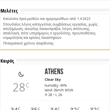
Μελέτες
Κατώτατα όρια μισθών και ημερομισθίων από 1.4.2023
Σπουδαίος λόγος καταγγελίας συμβάσεως εργασίας, χωρίς
αποζημίωση, αιτιώδης δικαιοπραξία, λόγος απόλυσης,
απαλλαγή, πότε υπερήμερος ο εργοδότης, προϋποθέσεις
νομιμότητας και κρίσεις δικαστηρίων
Πλασματικοί χρόνοι ασφάλισης
Καιρός
Athens
Clear Sky
28
C
humidity: 49%
wind: 0km/h WSW
H 28 • L 26
34
35
34
32
32
C
C
C
C
C