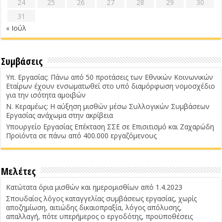
24
25
26
27
28
29
30
31
« Ιούλ
Συμβάσεις
Υπ. Εργασίας: Πάνω από 50 προτάσεις των Εθνικών Κοινωνικών
Εταίρων έχουν ενσωματωθεί στο υπό διαμόρφωση νομοσχέδιο
για την ισότητα αμοιβών
Ν. Κεραμέως: Η αύξηση μισθών μέσω Συλλογικών Συμβάσεων
Εργασίας ανάχωμα στην ακρίβεια
Υπουργείο Εργασίας Επέκταση ΣΣΕ σε Επισιτισμό και Ζαχαρώδη
Προϊόντα σε πάνω από 400.000 εργαζόμενους
Μελέτες
Κατώτατα όρια μισθών και ημερομισθίων από 1.4.2023
Σπουδαίος λόγος καταγγελίας συμβάσεως εργασίας, χωρίς
αποζημίωση, αιτιώδης δικαιοπραξία, λόγος απόλυσης,
απαλλαγή, πότε υπερήμερος ο εργοδότης, προϋποθέσεις