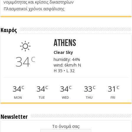
νομιμότητας και κρίσεις δικαστηρίων
Πλασματικοί χρόνοι ασφάλισης
Καιρός
Athens
Clear Sky
34
C
humidity: 44%
wind: 6km/h N
H 35 • L 32
34
34
34
33
31
C
C
C
C
C
MON
TUE
WED
THU
FRI
Newsletter
Το όνομά σας: