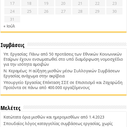
17
18
19
20
21
22
23
24
25
26
27
28
29
30
31
« Ιούλ
Συμβάσεις
Υπ. Εργασίας: Πάνω από 50 προτάσεις των Εθνικών Κοινωνικών
Εταίρων έχουν ενσωματωθεί στο υπό διαμόρφωση νομοσχέδιο
για την ισότητα αμοιβών
Ν. Κεραμέως: Η αύξηση μισθών μέσω Συλλογικών Συμβάσεων
Εργασίας ανάχωμα στην ακρίβεια
Υπουργείο Εργασίας Επέκταση ΣΣΕ σε Επισιτισμό και Ζαχαρώδη
Προϊόντα σε πάνω από 400.000 εργαζόμενους
Μελέτες
Κατώτατα όρια μισθών και ημερομισθίων από 1.4.2023
Σπουδαίος λόγος καταγγελίας συμβάσεως εργασίας, χωρίς