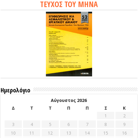
ΤΕΥΧΟΣ ΤΟΥ ΜΗΝΑ
Ημερολόγιο
Αύγουστος 2026
Δ
Τ
Τ
Π
Π
Σ
Κ
1
2
3
4
5
6
7
8
9
10
11
12
13
14
15
16