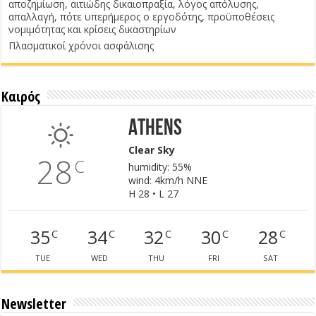
αποζημίωση, αιτιώδης δικαιοπραξία, λόγος απόλυσης,
απαλλαγή, πότε υπερήμερος ο εργοδότης, προϋποθέσεις
νομιμότητας και κρίσεις δικαστηρίων
Πλασματικοί χρόνοι ασφάλισης
Καιρός
Athens
Clear Sky
28
C
humidity: 55%
wind: 4km/h NNE
H 28 • L 27
35
34
32
30
28
C
C
C
C
C
TUE
WED
THU
FRI
SAT
Newsletter