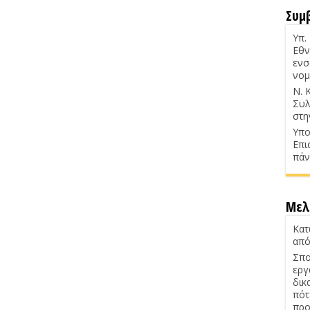
Συμ
Υπ.
Εθν
ενσ
νομ
Ν. 
Συλ
στη
Υπο
Επι
πάν
Μελ
Κατ
από
Σπο
εργ
δικ
πότ
προ