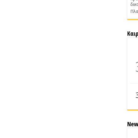
δικ
Πλα
Και
New