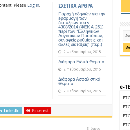
ΣΧΕΤΙΚΑ ΑΡΘΡΑ
content. Please
Log In
.
Παροχή οδηγιών για την
εφαρμογή των
διατάξεων του ν.
4308/2014 (ΦΕΚ Α’ 251)
περί των “Ελληνικών
Λογιστικών Προτύπων,
συναφείς ρυθμίσεις και
άλλες διατάξεις” (περ.)
2 Φεβρουαρίου, 2015
Διάφορα Ειδικά Θέματα
2 Φεβρουαρίου, 2015
Διάφορα Ασφαλιστικά
Θέματα
e-Τ
2 Φεβρουαρίου, 2015
ΕΤΟ
ΕΤΟ
LinkedIn
Pinterest
ΕΤΟ
ΕΤΟ
Επόμενο