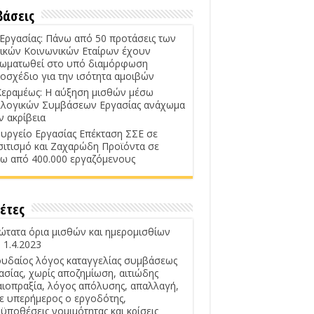
βάσεις
 Εργασίας: Πάνω από 50 προτάσεις των
ικών Κοινωνικών Εταίρων έχουν
ωματωθεί στο υπό διαμόρφωση
οσχέδιο για την ισότητα αμοιβών
Κεραμέως: Η αύξηση μισθών μέσω
λογικών Συμβάσεων Εργασίας ανάχωμα
ν ακρίβεια
υργείο Εργασίας Επέκταση ΣΣΕ σε
σιτισμό και Ζαχαρώδη Προϊόντα σε
ω από 400.000 εργαζόμενους
έτες
ώτατα όρια μισθών και ημερομισθίων
 1.4.2023
υδαίος λόγος καταγγελίας συμβάσεως
ασίας, χωρίς αποζημίωση, αιτιώδης
αιοπραξία, λόγος απόλυσης, απαλλαγή,
ε υπερήμερος ο εργοδότης,
ϋποθέσεις νομιμότητας και κρίσεις