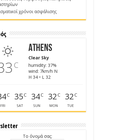
αστηρίων
σματικοί χρόνοι ασφάλισης
ρός
Athens
Clear Sky
33
C
humidity: 37%
wind: 7km/h N
H 34 • L 32
34
35
34
32
32
C
C
C
C
C
FRI
SAT
SUN
MON
TUE
sletter
Το όνομά σας: