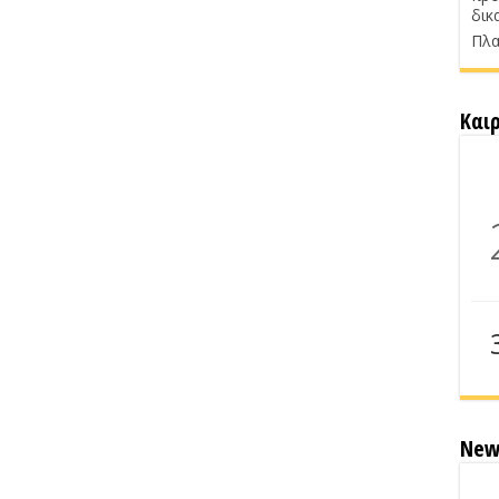
δικ
Πλα
Και
New