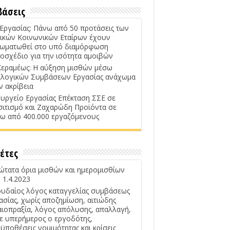
βάσεις
 Εργασίας: Πάνω από 50 προτάσεις των
ικών Κοινωνικών Εταίρων έχουν
ωματωθεί στο υπό διαμόρφωση
οσχέδιο για την ισότητα αμοιβών
Κεραμέως: Η αύξηση μισθών μέσω
λογικών Συμβάσεων Εργασίας ανάχωμα
ν ακρίβεια
υργείο Εργασίας Επέκταση ΣΣΕ σε
σιτισμό και Ζαχαρώδη Προϊόντα σε
ω από 400.000 εργαζόμενους
έτες
ώτατα όρια μισθών και ημερομισθίων
 1.4.2023
υδαίος λόγος καταγγελίας συμβάσεως
ασίας, χωρίς αποζημίωση, αιτιώδης
αιοπραξία, λόγος απόλυσης, απαλλαγή,
ε υπερήμερος ο εργοδότης,
ϋποθέσεις νομιμότητας και κρίσεις