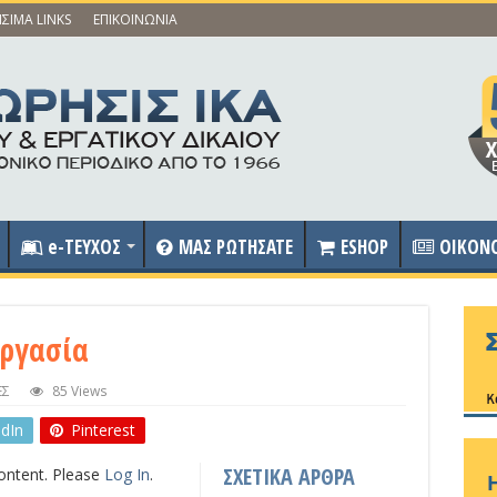
ΣΙΜΑ LINKS
ΕΠΙΚΟΙΝΩΝΙΑ
e-ΤΕΥΧΟΣ
ΜΑΣ ΡΩΤΗΣΑΤΕ
ESHOP
OIKON
εργασία
ΕΣ
85 Views
edIn
Pinterest
ΣΧΕΤΙΚΑ ΑΡΘΡΑ
content. Please
Log In
.