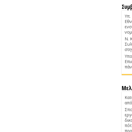
Συμ
Υπ.
Εθν
ενσ
νομ
Ν. 
Συλ
στη
Υπο
Επι
πάν
Μελ
Κατ
από
Σπο
εργ
δικ
πότ
προ