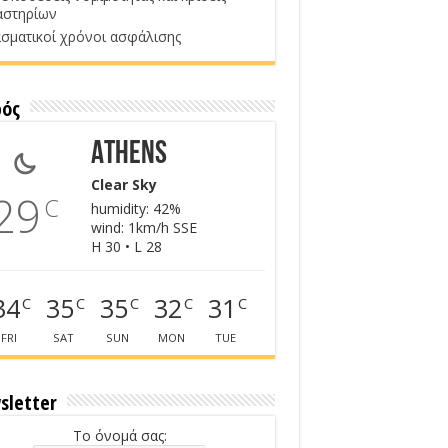
αστηρίων
σματικοί χρόνοι ασφάλισης
ρός
Athens
Clear Sky
29
C
humidity: 42%
wind: 1km/h SSE
H 30 • L 28
34
35
35
32
31
C
C
C
C
C
FRI
SAT
SUN
MON
TUE
sletter
Το όνομά σας: