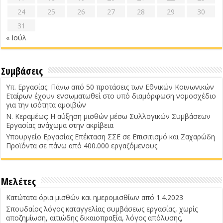
24
25
26
27
28
29
30
31
« Ιούλ
Συμβάσεις
Υπ. Εργασίας: Πάνω από 50 προτάσεις των Εθνικών Κοινωνικών
Εταίρων έχουν ενσωματωθεί στο υπό διαμόρφωση νομοσχέδιο
για την ισότητα αμοιβών
Ν. Κεραμέως: Η αύξηση μισθών μέσω Συλλογικών Συμβάσεων
Εργασίας ανάχωμα στην ακρίβεια
Υπουργείο Εργασίας Επέκταση ΣΣΕ σε Επισιτισμό και Ζαχαρώδη
Προϊόντα σε πάνω από 400.000 εργαζόμενους
Μελέτες
Κατώτατα όρια μισθών και ημερομισθίων από 1.4.2023
Σπουδαίος λόγος καταγγελίας συμβάσεως εργασίας, χωρίς
αποζημίωση, αιτιώδης δικαιοπραξία, λόγος απόλυσης,