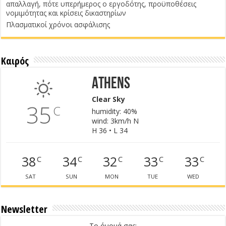
απαλλαγή, πότε υπερήμερος ο εργοδότης, προϋποθέσεις
νομιμότητας και κρίσεις δικαστηρίων
Πλασματικοί χρόνοι ασφάλισης
Καιρός
Athens
Clear Sky
35
C
humidity: 40%
wind: 3km/h N
H 36 • L 34
38
34
32
33
33
C
C
C
C
C
SAT
SUN
MON
TUE
WED
Newsletter
Το όνομά σας: