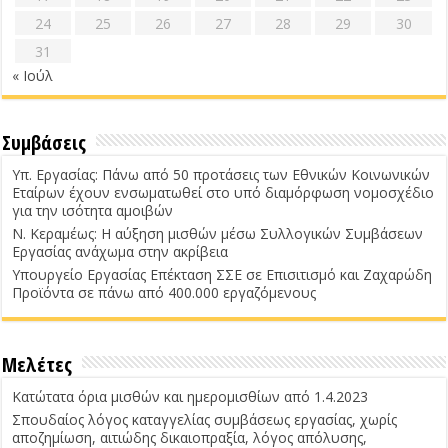
24
25
26
27
28
29
30
31
« Ιούλ
Συμβάσεις
Υπ. Εργασίας: Πάνω από 50 προτάσεις των Εθνικών Κοινωνικών
Εταίρων έχουν ενσωματωθεί στο υπό διαμόρφωση νομοσχέδιο
για την ισότητα αμοιβών
Ν. Κεραμέως: Η αύξηση μισθών μέσω Συλλογικών Συμβάσεων
Εργασίας ανάχωμα στην ακρίβεια
Υπουργείο Εργασίας Επέκταση ΣΣΕ σε Επισιτισμό και Ζαχαρώδη
Προϊόντα σε πάνω από 400.000 εργαζόμενους
Μελέτες
Κατώτατα όρια μισθών και ημερομισθίων από 1.4.2023
Σπουδαίος λόγος καταγγελίας συμβάσεως εργασίας, χωρίς
αποζημίωση, αιτιώδης δικαιοπραξία, λόγος απόλυσης,