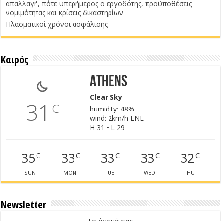
απαλλαγή, πότε υπερήμερος ο εργοδότης, προϋποθέσεις
νομιμότητας και κρίσεις δικαστηρίων
Πλασματικοί χρόνοι ασφάλισης
Καιρός
Athens
Clear Sky
31
C
humidity: 48%
wind: 2km/h ENE
H 31 • L 29
35
33
33
33
32
C
C
C
C
C
SUN
MON
TUE
WED
THU
Newsletter
Το όνομά σας: