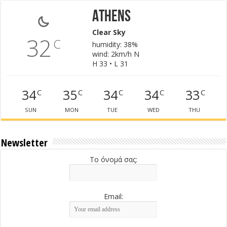
Athens
Clear Sky
32
C
humidity: 38%
wind: 2km/h N
H 33 • L 31
34
35
34
34
33
C
C
C
C
C
SUN
MON
TUE
WED
THU
Newsletter
Το όνομά σας:
Email: