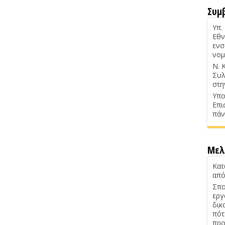
Συμ
Υπ.
Εθν
ενσ
νομ
Ν. 
Συλ
στη
Υπο
Επι
πάν
Μελ
Κατ
από
Σπο
εργ
δικ
πότ
προ