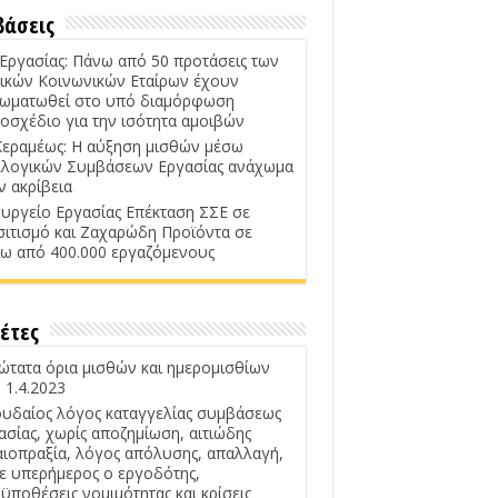
βάσεις
 Εργασίας: Πάνω από 50 προτάσεις των
ικών Κοινωνικών Εταίρων έχουν
ωματωθεί στο υπό διαμόρφωση
οσχέδιο για την ισότητα αμοιβών
Κεραμέως: Η αύξηση μισθών μέσω
λογικών Συμβάσεων Εργασίας ανάχωμα
ν ακρίβεια
υργείο Εργασίας Επέκταση ΣΣΕ σε
σιτισμό και Ζαχαρώδη Προϊόντα σε
ω από 400.000 εργαζόμενους
έτες
ώτατα όρια μισθών και ημερομισθίων
 1.4.2023
υδαίος λόγος καταγγελίας συμβάσεως
ασίας, χωρίς αποζημίωση, αιτιώδης
αιοπραξία, λόγος απόλυσης, απαλλαγή,
ε υπερήμερος ο εργοδότης,
ϋποθέσεις νομιμότητας και κρίσεις