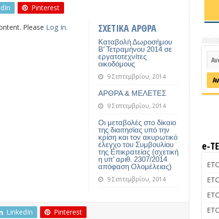
edIn
Pinterest
ΣΧΕΤΙΚΑ ΑΡΘΡΑ
content. Please
Log In
.
Καταβολή Δωροσήμου
Β’ Τετραμήνου 2014 σε
εργατοτεχνίτες
οικοδόμους
9 Σεπτεμβρίου, 2014
ΑΡΘΡΑ & ΜΕΛΕΤΕΣ
9 Σεπτεμβρίου, 2014
Οι μεταβολές στο δίκαιο
της διαιτησίας υπό την
κρίση και τον ακυρωτικό
e-Τ
έλεγχο του Συμβουλίου
της Επικρατείας (σχετική
η υπ’ αριθ. 2307/2014
ΕΤΟ
απόφαση Ολομέλειας)
9 Σεπτεμβρίου, 2014
ΕΤΟ
ΕΤΟ
ΕΤΟ
LinkedIn
Pinterest