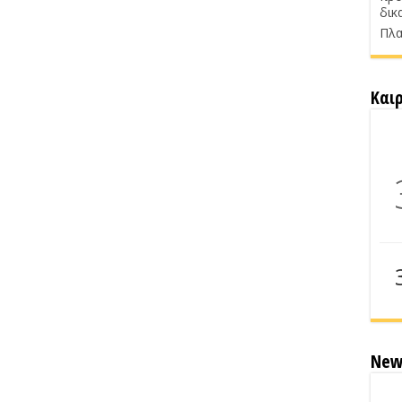
δικ
Πλα
Και
New