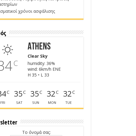
αστηρίων
σματικοί χρόνοι ασφάλισης
ρός
Athens
Clear Sky
34
C
humidity: 36%
wind: 6km/h ENE
H 35 • L 33
34
35
35
32
32
C
C
C
C
C
FRI
SAT
SUN
MON
TUE
sletter
Το όνομά σας: