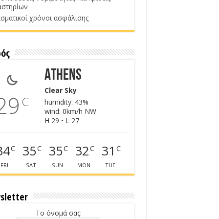
αστηρίων
σματικοί χρόνοι ασφάλισης
ρός
Athens
Clear Sky
29
C
humidity: 43%
wind: 0km/h NW
H 29 • L 27
34
35
35
32
31
C
C
C
C
C
FRI
SAT
SUN
MON
TUE
sletter
Το όνομά σας: