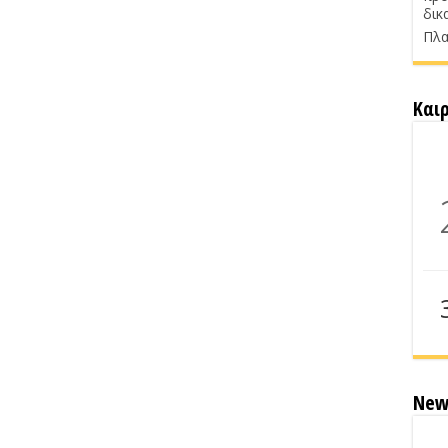
δικ
Πλα
Και
New