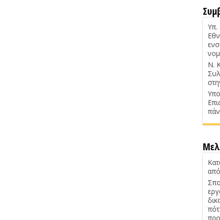
Συμ
Υπ.
Εθν
ενσ
νομ
Ν. 
Συλ
στη
Υπο
Επι
πάν
Μελ
Κατ
από
Σπο
εργ
δικ
πότ
προ