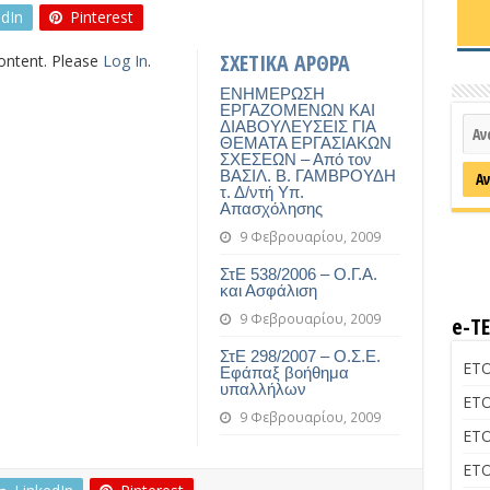
edIn
Pinterest
ΣΧΕΤΙΚΑ ΑΡΘΡΑ
content. Please
Log In
.
ΕΝΗΜΕΡΩΣΗ
ΕΡΓΑΖΟΜΕΝΩΝ ΚΑΙ
ΔΙΑΒΟΥΛΕΥΣΕΙΣ ΓΙΑ
ΘΕΜΑΤΑ ΕΡΓΑΣΙΑΚΩΝ
ΣΧΕΣΕΩΝ – Από τον
ΒΑΣΙΛ. Β. ΓΑΜΒΡΟΥΔΗ
τ. Δ/ντή Υπ.
Απασχόλησης
9 Φεβρουαρίου, 2009
ΣτΕ 538/2006 – Ο.Γ.Α.
και Ασφάλιση
9 Φεβρουαρίου, 2009
e-Τ
ΣτΕ 298/2007 – Ο.Σ.Ε.
ΕΤΟ
Εφάπαξ βοήθημα
υπαλλήλων
ΕΤΟ
9 Φεβρουαρίου, 2009
ΕΤΟ
ΕΤΟ