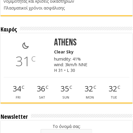
νομιμότητας και κρίσεις δικαστηρίων
Πλασματικοί χρόνοι ασφάλισης
Καιρός
Athens
Clear Sky
31
C
humidity: 41%
wind: 3km/h NNE
H 31 • L 30
34
36
35
32
32
C
C
C
C
C
FRI
SAT
SUN
MON
TUE
Newsletter
Το όνομά σας: