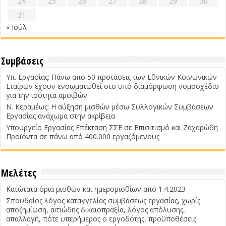
24
25
26
27
28
29
30
31
« Ιούλ
Συμβάσεις
Υπ. Εργασίας: Πάνω από 50 προτάσεις των Εθνικών Κοινωνικών
Εταίρων έχουν ενσωματωθεί στο υπό διαμόρφωση νομοσχέδιο
για την ισότητα αμοιβών
Ν. Κεραμέως: Η αύξηση μισθών μέσω Συλλογικών Συμβάσεων
Εργασίας ανάχωμα στην ακρίβεια
Υπουργείο Εργασίας Επέκταση ΣΣΕ σε Επισιτισμό και Ζαχαρώδη
Προϊόντα σε πάνω από 400.000 εργαζόμενους
Μελέτες
Κατώτατα όρια μισθών και ημερομισθίων από 1.4.2023
Σπουδαίος λόγος καταγγελίας συμβάσεως εργασίας, χωρίς
αποζημίωση, αιτιώδης δικαιοπραξία, λόγος απόλυσης,
απαλλαγή, πότε υπερήμερος ο εργοδότης, προϋποθέσεις