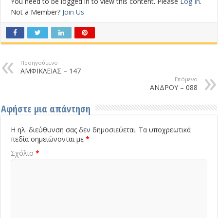
You need to be logged in to view this content. Please
Log In
.
Not a Member?
Join Us
Προηγούμενο
ΑΜΦΙΚΛΕΙΑΣ – 147
Επόμενο
ΑΝΔΡΟΥ – 088
Αφήστε μια απάντηση
Η ηλ. διεύθυνση σας δεν δημοσιεύεται.
Τα υποχρεωτικά
πεδία σημειώνονται με
*
Σχόλιο
*