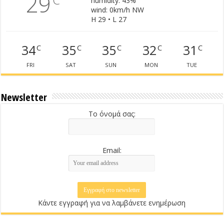
29
humidity: 43%
wind: 0km/h NW
H 29 • L 27
34
35
35
32
31
C
C
C
C
C
FRI
SAT
SUN
MON
TUE
Newsletter
Το όνομά σας:
Email:
Κάντε εγγραφή για να λαμβάνετε ενημέρωση