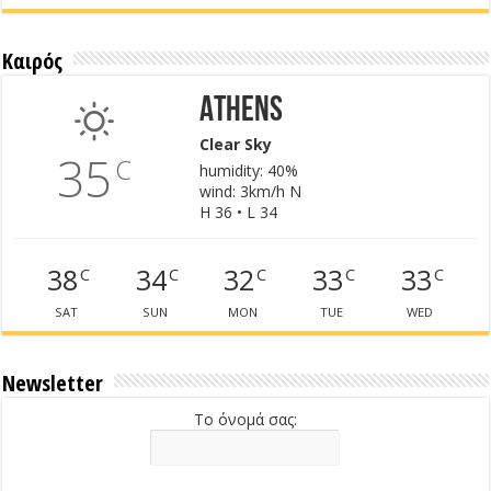
Καιρός
Athens
Clear Sky
35
C
humidity: 40%
wind: 3km/h N
H 36 • L 34
38
34
32
33
33
C
C
C
C
C
SAT
SUN
MON
TUE
WED
Newsletter
Το όνομά σας: