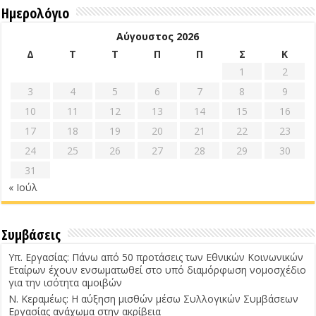
Ημερολόγιο
Αύγουστος 2026
Δ
Τ
Τ
Π
Π
Σ
Κ
1
2
3
4
5
6
7
8
9
10
11
12
13
14
15
16
17
18
19
20
21
22
23
24
25
26
27
28
29
30
31
« Ιούλ
Συμβάσεις
Υπ. Εργασίας: Πάνω από 50 προτάσεις των Εθνικών Κοινωνικών
Εταίρων έχουν ενσωματωθεί στο υπό διαμόρφωση νομοσχέδιο
για την ισότητα αμοιβών
Ν. Κεραμέως: Η αύξηση μισθών μέσω Συλλογικών Συμβάσεων
Εργασίας ανάχωμα στην ακρίβεια