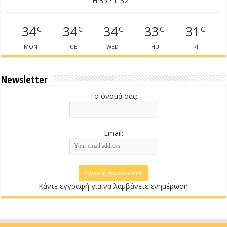
H 35 • L 32
34
34
34
33
31
C
C
C
C
C
MON
TUE
WED
THU
FRI
Newsletter
Το όνομά σας:
Email:
Κάντε εγγραφή για να λαμβάνετε ενημέρωση