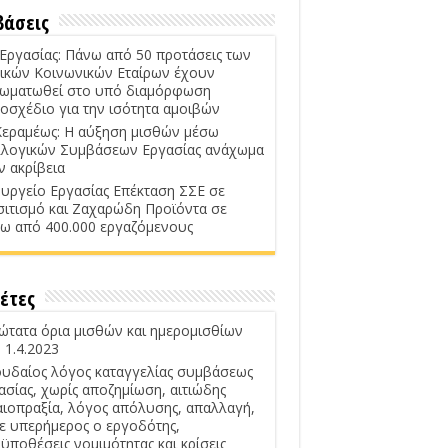
βάσεις
 Εργασίας: Πάνω από 50 προτάσεις των
ικών Κοινωνικών Εταίρων έχουν
ωματωθεί στο υπό διαμόρφωση
οσχέδιο για την ισότητα αμοιβών
Κεραμέως: Η αύξηση μισθών μέσω
λογικών Συμβάσεων Εργασίας ανάχωμα
ν ακρίβεια
υργείο Εργασίας Επέκταση ΣΣΕ σε
σιτισμό και Ζαχαρώδη Προϊόντα σε
ω από 400.000 εργαζόμενους
έτες
ώτατα όρια μισθών και ημερομισθίων
 1.4.2023
υδαίος λόγος καταγγελίας συμβάσεως
ασίας, χωρίς αποζημίωση, αιτιώδης
αιοπραξία, λόγος απόλυσης, απαλλαγή,
ε υπερήμερος ο εργοδότης,
ϋποθέσεις νομιμότητας και κρίσεις