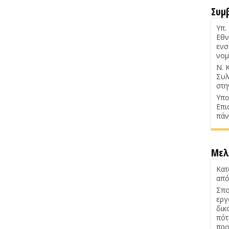
Συμ
Υπ.
Εθν
ενσ
νομ
Ν. 
Συλ
στη
Υπο
Επι
πάν
Μελ
Κατ
από
Σπο
εργ
δικ
πότ
προ