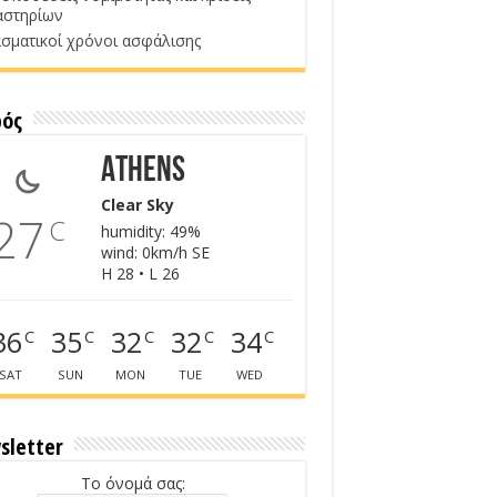
αστηρίων
σματικοί χρόνοι ασφάλισης
ρός
Athens
Clear Sky
27
C
humidity: 49%
wind: 0km/h SE
H 28 • L 26
36
35
32
32
34
C
C
C
C
C
SAT
SUN
MON
TUE
WED
sletter
Το όνομά σας: