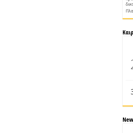
δικ
Πλα
Και
New