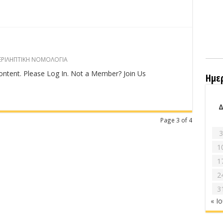
ΕΡΙΛΗΠΤΙΚΗ ΝΟΜΟΛΟΓΙΑ
content. Please Log In. Not a Member? Join Us
Ημε
Page 3 of 4
3
1
1
2
3
« Ι